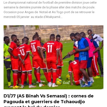
Le championnat national de football de première division joue cette
semaine la dernière journée de la phase aller des matchs de poule.
Occasion pour Anges de Notsé et As Togo port de se retrouver le
mercredi 05 janvier au stade d'Atakpamé…
D1/J7 (AS Binah Vs Semassi) : cornes de
Pagouda et guerriers de Tchaoudjo