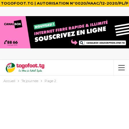
TOGOFOOT.TG | AUTORISATION N°0020/HAAC/12-2020/PL/P
Accueil
7e journée
Page 2