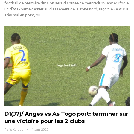
football de première division sera disputée ce mercredi 05 janvier. Ifodjé
Fc d'Atakpamé dernier au classement de la zone nord, reçoit le 2e ASCK.
Très mal en point, ou…
D1(J7)/ Anges vs As Togo port: terminer sur
une victoire pour les 2 clubs
Felix Kalepe
4 Jan 2022