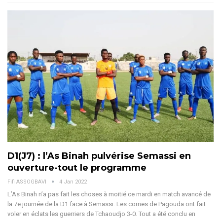
D1(J7) : l’As Binah pulvérise Semassi en
ouverture-tout le programme
Fifi ASSOGBAVI
4 Jan 2022
L’As Binah n’a pas fait les choses à moitié ce mardi en match avancé de
la 7e journée de la D1 face à Semassi. Les cornes de Pagouda ont fait
voler en éclats les guerriers de Tchaoudjo 3-0. Tout a été conclu en