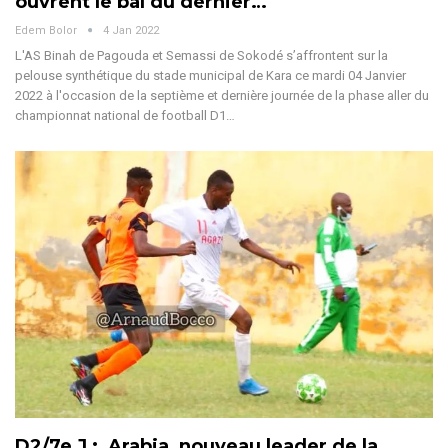
ouvrent le bal du dernier…
Edem Bolor
4 Jan 2022
L'AS Binah de Pagouda et Semassi de Sokodé s’affrontent sur la
pelouse synthétique du stade municipal de Kara ce mardi 04 Janvier
2022 à l'occasion de la septième et dernière journée de la phase aller du
championnat national de football D1…
D2/7e J : Arabia ,nouveau leader de la