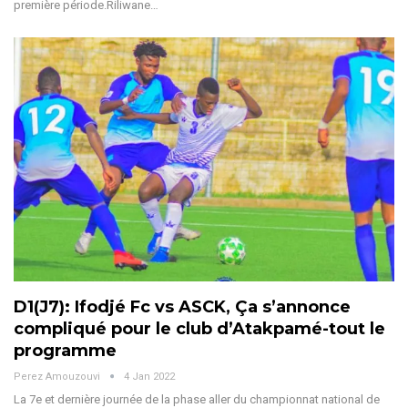
première période.Riliwane…
D1(J7): Ifodjé Fc vs ASCK, Ça s’annonce
compliqué pour le club d’Atakpamé-tout le
programme
Perez Amouzouvi
4 Jan 2022
La 7e et dernière journée de la phase aller du championnat national de