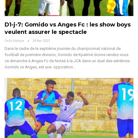
D1-j-7: Gomido vs Anges Fc : les show boys
veulent assurer le spectacle
Felix Kalepe
24 Avr 2021
Dans le cadre de la septième journée du championnat national de
football de première division, Gomido de Kpalimé donne rendez-vous
ce dimanche à Anges Fc de Notsé à la JCA dans un duel des extrêmes.
Gomido vs Anges, est une opposition…