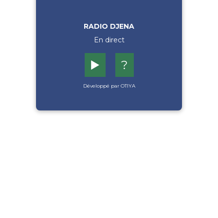
RADIO DJENA
En direct
▶️
?
Développé par OTIYA