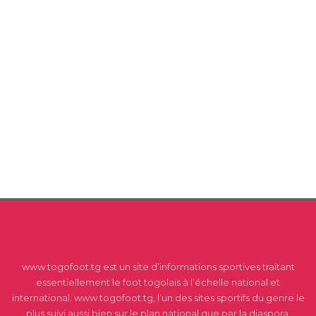
www.togofoot.tg est un site d’informations sportives traitant
essentiellement le foot togolais à l’échelle national et
international. www.togofoot.tg, l’un des sites sportifs du genre le
plus suivi aussi bien sur le plan national que par la diaspora.