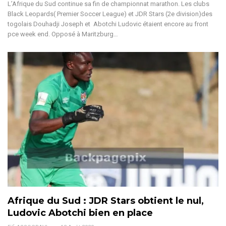
L’Afrique du Sud continue sa fin de championnat marathon. Les clubs
Black Leopards( Premier Soccer League) et JDR Stars (2e division)des
togolais Douhadji Joseph et Abotchi Ludovic étaient encore au front
pce week end. Opposé à Maritzburg…
Afrique du Sud : JDR Stars obtient le nul,
Ludovic Abotchi bien en place