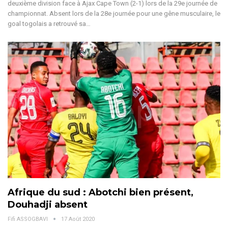
deuxième division face à Ajax Cape Town (2-1) lors de la 29e journée de
championnat. Absent lors de la 28e journée pour une gêne musculaire, le
goal togolais a retrouvé sa…
Afrique du sud : Abotchi bien présent,
Douhadji absent
Fifi ASSOGBAVI
17 Août 2020