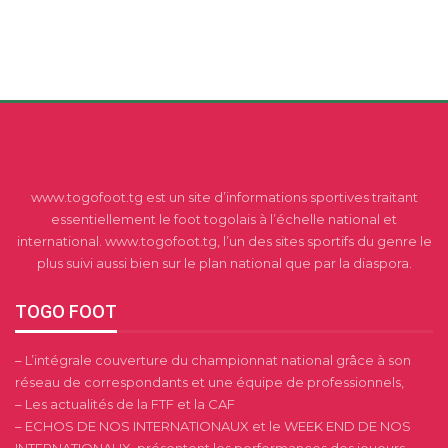
www.togofoot.tg est un site d’informations sportives traitant
essentiellement le foot togolais à l’échelle national et
international. www.togofoot.tg, l’un des sites sportifs du genre le
plus suivi aussi bien sur le plan national que par la diaspora.
TOGO FOOT
– L’intégrale couverture du championnat national grâce à son
réseau de correspondants et une équipe de professionnels,
– Les actualités de la FTF et la CAF
– ECHOS DE NOS INTERNATIONAUX et le WEEK END DE NOS
INTERNATIONAUX, présentent les performances des joueurs