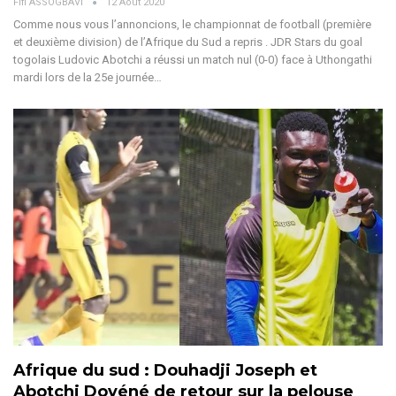
Fifi ASSOGBAVI
12 Août 2020
Comme nous vous l’annoncions, le championnat de football (première
et deuxième division) de l’Afrique du Sud a repris . JDR Stars du goal
togolais Ludovic Abotchi a réussi un match nul (0-0) face à Uthongathi
mardi lors de la 25e journée…
Afrique du sud : Douhadji Joseph et
Abotchi Dovéné de retour sur la pelouse