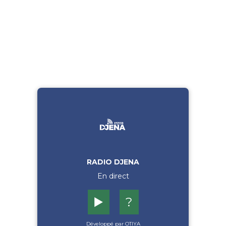
RADIO DJENA
En direct
▶️
?
Développé par OTIYA