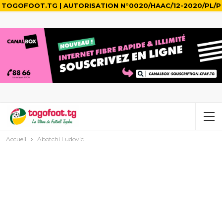
TOGOFOOT.TG | AUTORISATION N°0020/HAAC/12-2020/PL/P
Accueil
Abotchi Ludovic