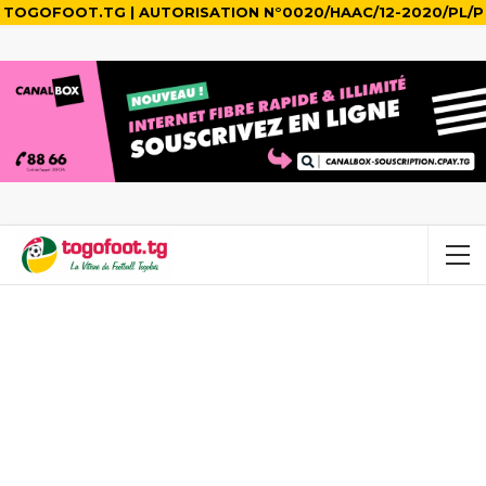
TOGOFOOT.TG | AUTORISATION N°0020/HAAC/12-2020/PL/P