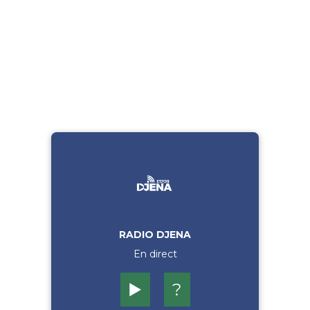
RADIO DJENA
En direct
▶️
?