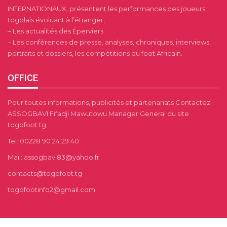
INTERNATIONAUX, présentent les performances des joueurs
togolais évoluant à l’étranger,
– Les actualités des Éperviers
– Les conférences de presse, analyses, chroniques, interviews,
portraits et dossiers, les compétitions du foot Africain.
OFFICE
Pour toutes informations, publicités et partenariats Contactez
ASSOGBAVI Fifadji Mawutowu Manager General du site
togofoot.tg
Tel: 00228 90 24 29 40
Mail: assogbavi83@yahoo.fr
contacts@togofoot.tg
togofootinfo2@gmail.com