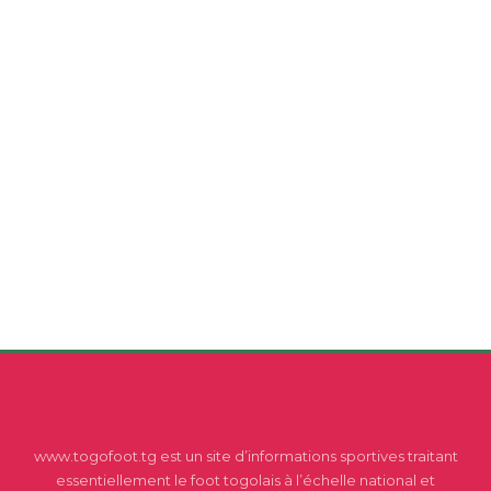
www.togofoot.tg est un site d’informations sportives traitant
essentiellement le foot togolais à l’échelle national et