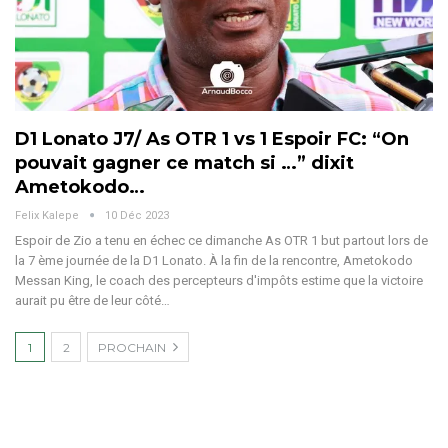
D1 Lonato J7/ As OTR 1 vs 1 Espoir FC: “On
pouvait gagner ce match si …” dixit
Ametokodo…
Felix Kalepe
10 Déc 2023
Espoir de Zio a tenu en échec ce dimanche As OTR 1 but partout lors de
la 7 ème journée de la D1 Lonato. À la fin de la rencontre, Ametokodo
Messan King, le coach des percepteurs d'impôts estime que la victoire
aurait pu être de leur côté
…
1
2
PROCHAIN