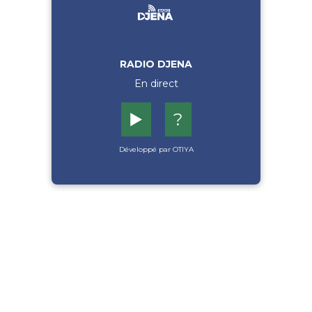
RADIO DJENA
En direct
▶️
?
Développé par OTIYA