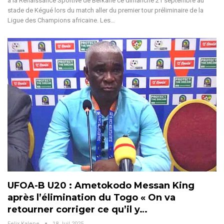
à la Renaissance Sportive de Berkane ce dimanche 21 septembre au
stade de Kégué lors du match aller du premier tour préliminaire de la
Ligue des Champions africaine. Les
…
UFOA-B U20 : Ametokodo Messan King
après l’élimination du Togo « On va
retourner corriger ce qu’il y…
Felix Kalepe
18 Juil 2025