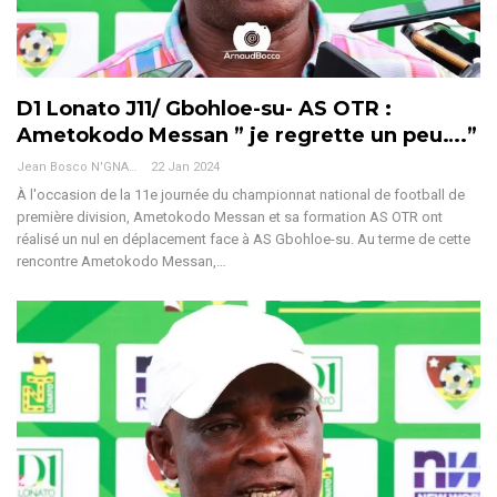
D1 Lonato J11/ Gbohloe-su- AS OTR :
Ametokodo Messan ” je regrette un peu….”
Jean Bosco N'GNAMA
22 Jan 2024
À l'occasion de la 11e journée du championnat national de football de
première division, Ametokodo Messan et sa formation AS OTR ont
réalisé un nul en déplacement face à AS Gbohloe-su. Au terme de cette
rencontre Ametokodo Messan,
…