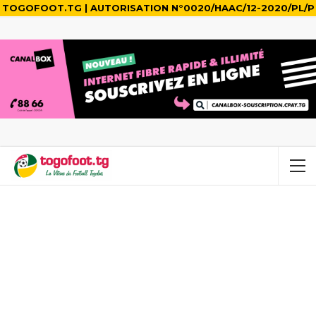
TOGOFOOT.TG | AUTORISATION N°0020/HAAC/12-2020/PL/P