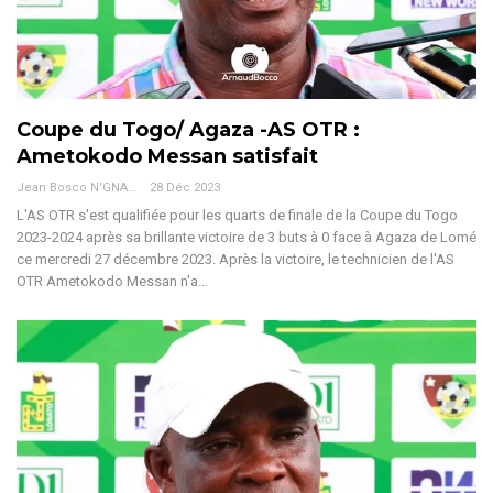
Coupe du Togo/ Agaza -AS OTR :
Ametokodo Messan satisfait
Jean Bosco N'GNAMA
28 Déc 2023
L'AS OTR s'est qualifiée pour les quarts de finale de la Coupe du Togo
2023-2024 après sa brillante victoire de 3 buts à 0 face à Agaza de Lomé
ce mercredi 27 décembre 2023. Après la victoire, le technicien de l'AS
OTR Ametokodo Messan n'a
…