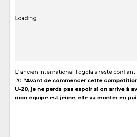
Loading...
L’ ancien international Togolais reste confia
20:
“Avant de commencer cette compétition, m
U-20, je ne perds pas espoir si on arrive à a
mon équipe est jeune, elle va monter en pui