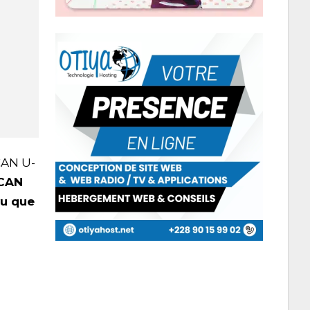
CAN U-
 CAN
vu que