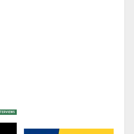
NTERVIEWS