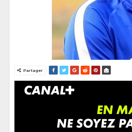
Partager