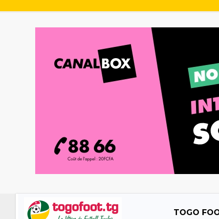
TOGO FO