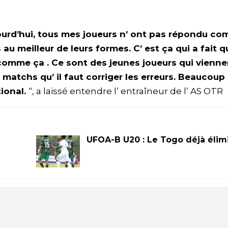
jourd’hui, tous mes joueurs n’ ont pas répondu co
s au meilleur de leurs formes. C’ est ça qui a fait q
 comme ça . Ce sont des jeunes joueurs qui vienn
matchs qu’ il faut corriger les erreurs. Beaucoup 
tional.
“, a laissé entendre l’ entraîneur de l’ AS OTR
UFOA-B U20 : Le Togo déjà élim