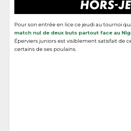
Pour son entrée en lice ce jeudi au tournoi qu
match nul de deux buts partout face au Nig
Éperviers juniors est visiblement satisfait de
certains de ses poulains.