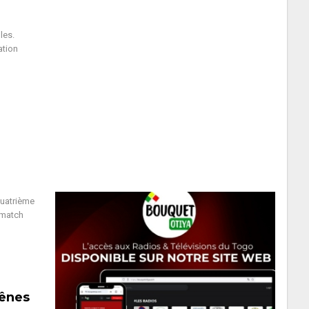
les.
ation
quatrième
 match
rênes