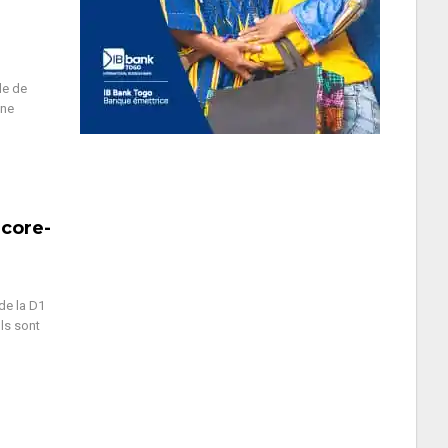
de de
une
ncore-
de la D1
ls sont