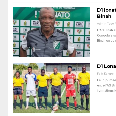
D1 lona
Binah
Admin Togo 
L'AS Binah s
Congolais s
Binah en ce 
D1 Lona
Felix Kalepe
La 5ᵉ journé
entre l’AS B
formations 