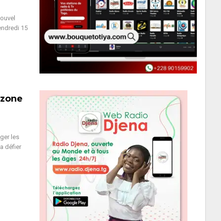
nouvel
vendredi 15
 zone
ger les
va défier