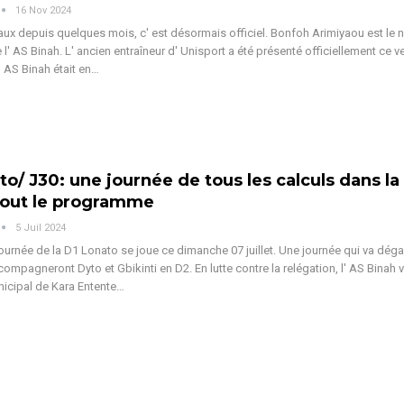
16 Nov 2024
aux depuis quelques mois, c' est désormais officiel. Bonfoh Arimiyaou est le 
 l' AS Binah. L' ancien entraîneur d' Unisport a été présenté officiellement ce 
' AS Binah était en
…
to/ J30: une journée de tous les calculs dans la
tout le programme
5 Juil 2024
journée de la D1 Lonato se joue ce dimanche 07 juillet. Une journée qui va déga
compagneront Dyto et Gbikinti en D2.
En lutte contre la relégation, l' AS Binah 
icipal de Kara Entente
…