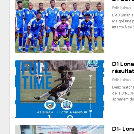
Felix Kalepe
L’AS Binah a
Malgré une p
intacte à se
D1 Lona
résulta
Felix Kalepe
Deux matchs
de la D1-LON
âprement dis
D1- Lon