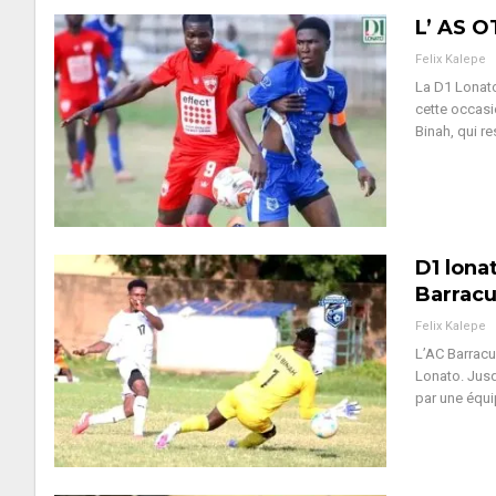
L’ AS O
Felix Kalepe
La D1 Lonato
cette occasio
Binah, qui re
D1 lonat
Barrac
Felix Kalepe
L’AC Barracu
Lonato. Jusqu
par une équi