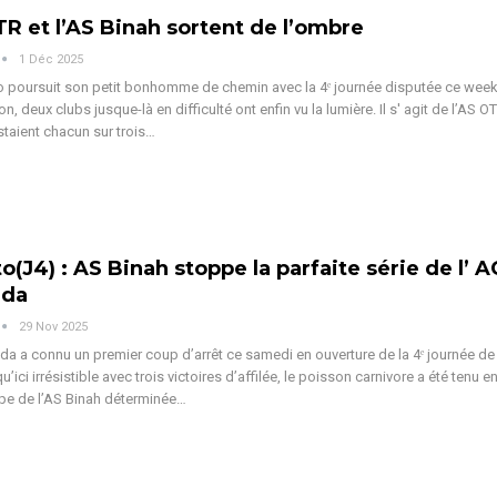
TR et l’AS Binah sortent de l’ombre
1 Déc 2025
 poursuit son petit bonhomme de chemin avec la 4ᵉ journée disputée ce week
n, deux clubs jusque-là en difficulté ont enfin vu la lumière. Il s' agit de l’AS OT
staient chacun sur trois
…
o(J4) : AS Binah stoppe la parfaite série de l’ A
uda
29 Nov 2025
da a connu un premier coup d’arrêt ce samedi en ouverture de la 4ᵉ journée de
’ici irrésistible avec trois victoires d’affilée, le poisson carnivore a été tenu 
pe de l’AS Binah déterminée
…