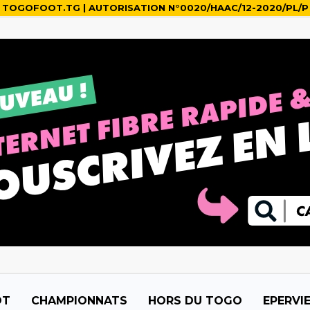
TOGOFOOT.TG | AUTORISATION N°0020/HAAC/12-2020/PL/P
OT
CHAMPIONNATS
HORS DU TOGO
EPERVI