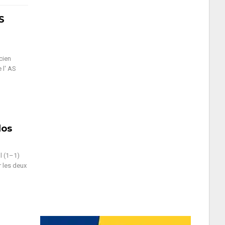
S
cien
 l' AS
dos
l (1–1)
r les deux