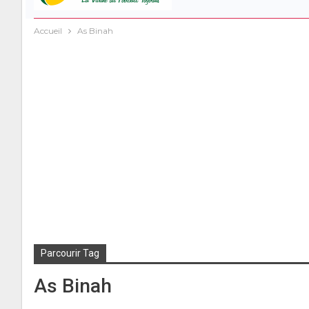
Accueil
As Binah
Parcourir Tag
As Binah