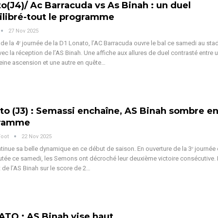
to(J4)/ Ac Barracuda vs As Binah : un duel
libré-tout le programme
27 Nov 2025
 de la 4ᵉ journée de la D1 Lonato, l’AC Barracuda ouvre le bal ce samedi au sta
c la réception de l’AS Binah. Une affiche aux allures de duel contrasté entre 
eine ascension et une autre en quête
…
to (J3) : Semassi enchaîne, AS Binah sombre e
gramme
Foot
22 Nov 2025
inue sa belle dynamique en ce début de saison. En ouverture de la 3ᵉ journée 
tée ce samedi, les Semons ont décroché leur deuxième victoire consécutive. I
 de l’AS Binah sur le score de 2
…
TO : AS Binah vise haut