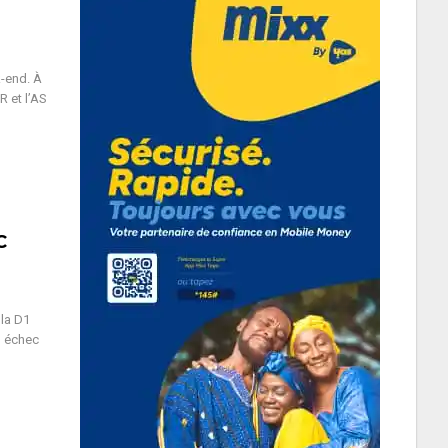
-end. À
R et l’AS
C
 la D1
en échec