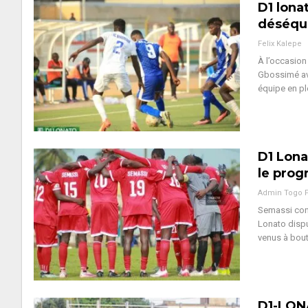
D1 lona
déséqui
Felix Kalepe
À l’occasion
Gbossimé ave
équipe en pl
D1 Lona
le pro
Admin Togo 
Semassi cont
Lonato dispu
venus à bout
D1-LONA