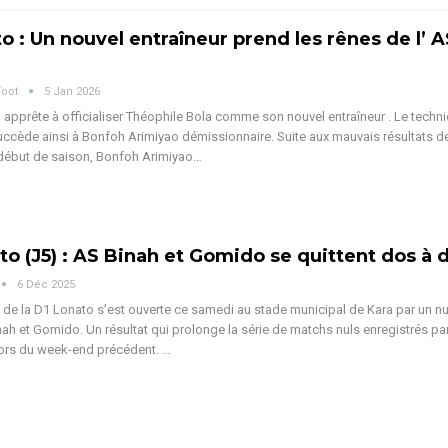
to : Un nouvel entraîneur prend les rênes de l’ A
Foot
5 Jan 2026
' apprête à officialiser Théophile Bola comme son nouvel entraîneur . Le techni
uccède ainsi à Bonfoh Arimiyao démissionnaire.
Suite aux mauvais résultats de
début de saison, Bonfoh Arimiyao
…
to (J5) : AS Binah et Gomido se quittent dos à 
6 Déc 2025
e de la D1 Lonato s’est ouverte ce samedi au stade municipal de Kara par un nu
inah et Gomido. Un résultat qui prolonge la série de matchs nuls enregistrés pa
lors du week-end précédent.
…