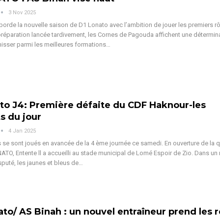
3 Nov 2025
borde la nouvelle saison de D1 Lonato avec l’ambition de jouer les premiers rô
réparation lancée tardivement, les Cornes de Pagouda affichent une détermin
 hisser parmi les meilleures formations
…
to J4: Première défaite du CDF Haknour-les
ts du jour
4 Jan 2025
 se sont joués en avancée de la 4 ème journée ce samedi.
En ouverture de la 
ATO, Entente ll a accueilli au stade municipal de Lomé Espoir de Zio. Dans un
puté, les jaunes et bleus de
…
ato/ AS Binah : un nouvel entraîneur prend les 