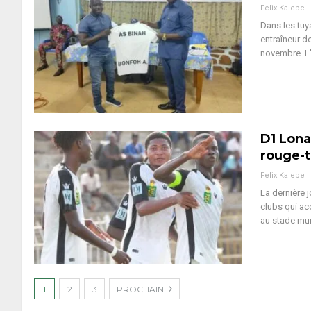
Felix Kalepe
Dans les tuy
entraîneur de
novembre.
L
D1 Lona
rouge-
Felix Kalepe
La dernière 
clubs qui ac
au stade mun
1
2
3
PROCHAIN