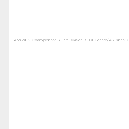
Accueil
Championnat
1ère Division
D1- Lonato/ AS Binah : 