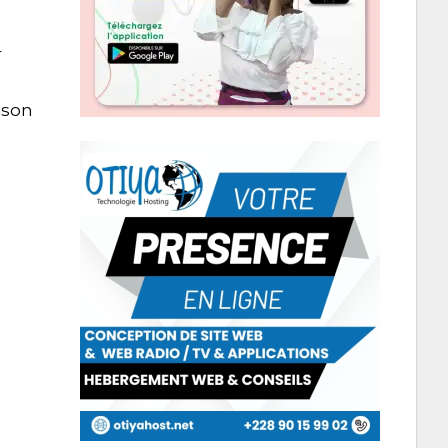
r
aison