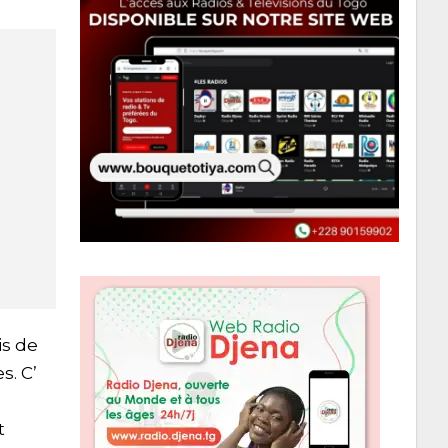
is de
s. C’
t