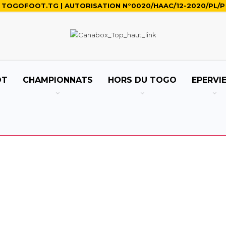
TOGOFOOT.TG | AUTORISATION N°0020/HAAC/12-2020/PL/P
OT
CHAMPIONNATS
HORS DU TOGO
EPERVI