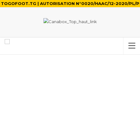
TOGOFOOT.TG | AUTORISATION N°0020/HAAC/12-2020/PL/P