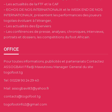
– Les actualités de la FTF et la CAF
– ECHOS DE NOS INTERNATIONAUX et le WEEK END DE NOS
INTERNATIONAUX, présentent les performances des joueurs
togolais évoluant à l’étranger,
– Les actualités des Éperviers
– Les conférences de presse, analyses, chroniques, interviews,
portraits et dossiers, les compétitions du foot Africain.
OFFICE
Pour toutes informations, publicités et partenariats Contactez
ASSOGBAVI Fifadji Mawutowu Manager General du site
togofoot.tg
Tel: 00228 90 24 29 40
Mail: assogbavi83@yahoo.fr
contacts@togofoot.tg
togofootinfo2@gmail.com