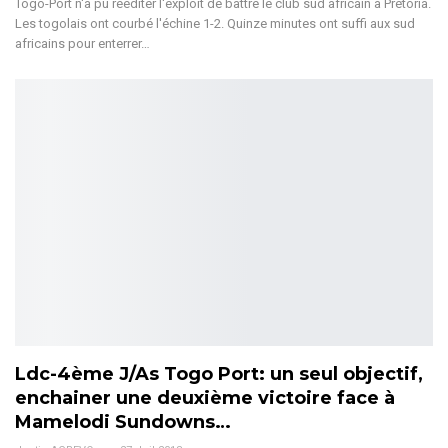
Togo-Port n'a pu rééditer l'exploit de battre le club sud africain à Prétoria.
Les togolais ont courbé l'échine 1-2. Quinze minutes ont suffi aux sud
africains pour enterrer…
Ldc-4ème J/As Togo Port: un seul objectif,
enchainer une deuxième victoire face à
Mamelodi Sundowns…