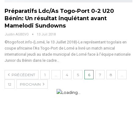
Préparatifs Ldc/As Togo-Port 0-2 U20
Bénin: Un résultat inquiétant avant
Mamelodi Sundowns
Justin AGBEVO
13 Juil 2018
©togofoot.info-(Lomé, le 13 Juillet 2018)-Le représentant togolais en
coupe africaine l'As Togo-Port de Lomé a livré un match amical
international jeudi au stade municipal de Lomé face à l'équipe nationale
Junior du Bénin dans le cadre…
PRÉCÉDENT
1
…
4
5
6
7
8
…
12
PROCHAIN