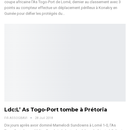
coupe africaine l'As Togo-Port de Lomé, dernier au classement avec 3
points au compteur effectue un déplacement périlleux à Konakry en
Guinée pour défier les protégés du…
Ldc:L’ As Togo-Port tombe à Prétoria
Fifi ASSOGBAVI
28 Juil 2018
Dix jours après avoir dominé Mamelodi Sundowns à Lomé 1-0, l'As