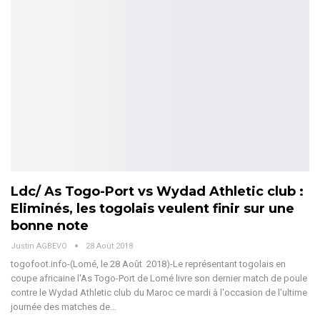
Ldc/ As Togo-Port vs Wydad Athletic club :
Eliminés, les togolais veulent finir sur une
bonne note
Justin AGBEVO
28 Août 2018
togofoot.info-(Lomé, le 28 Août 2018)-Le représentant togolais en
coupe africaine l'As Togo-Port de Lomé livre son dernier match de poule
contre le Wydad Athletic club du Maroc ce mardi à l'occasion de l'ultime
journée des matches de…