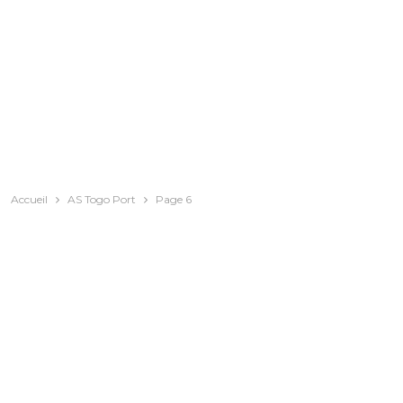
Accueil
AS Togo Port
Page 6