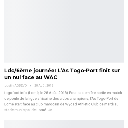
Ldc/6ème journée: L’As Togo-Port finit sur
un nul face au WAC
Justin AGBEVO
28 Août 2018
togofoot.info-(Lomé, le 28 Août 2018)-Pour sa dernière sortie en match
de poule de la ligue africaine des clubs champions, l'As Togo-Port de
Lomé était face au club marocain de Wydad Athletic Club ce mardi au
stade municipal de Lomé. Un…