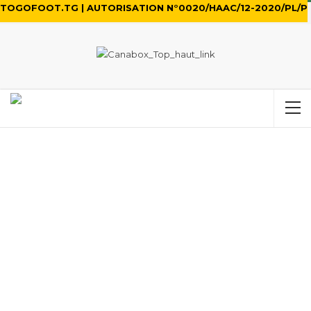
TOGOFOOT.TG | AUTORISATION N°0020/HAAC/12-2020/PL/P