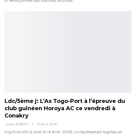
la 5ème journée des matches de poule…
Ldc/5ème j: L’As Togo-Port à l’épreuve du
club guinéen Horoya AC ce vendredi à
Conakry
Justin AGBEVO
16 Août 2018
togofoot.info-(Lomé, le 16 Août 2018)- Le représentant togolais en