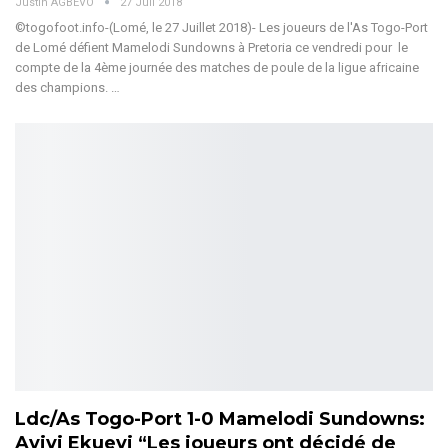
Justin AGBEVO
27 Juil 2018
©togofoot.info-(Lomé, le 27 Juillet 2018)- Les joueurs de l'As Togo-Port
de Lomé défient Mamelodi Sundowns à Pretoria ce vendredi pour le
compte de la 4ème journée des matches de poule de la ligue africaine
des champions. …
Ldc/As Togo-Port 1-0 Mamelodi Sundowns:
Ayivi Ekuevi “Les joueurs ont décidé de