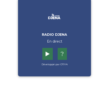
RADIO DJENA
En direct
▶️
?
Développé par OTIYA