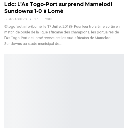
Ldc: L’As Togo-Port surprend Mamelodi
Sundowns 1-0 à Lomé
Justin AGBEVO
17 Juil 2018
©togofoot.info-(Lomé, le 17 Juillet 2018)- Pour leur troisième sortie en
match de poule de la ligue africaine des champions, les portuaires de
l'As Togo-Port de Lomé recevaient les sud-africains de Mamelodi
Sundowns au stade municipal de…