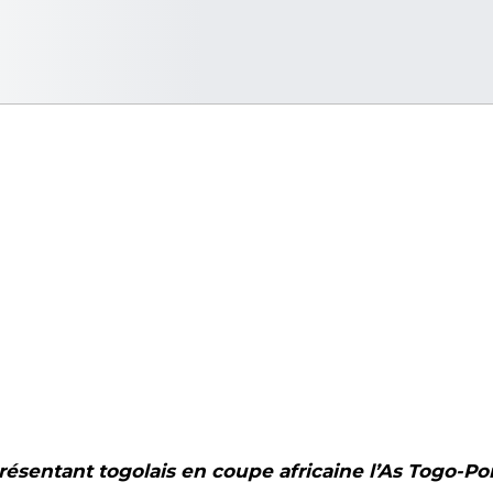
résentant togolais en coupe africaine l’As Togo-Po