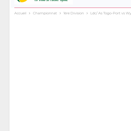
Accueil
Championnat
1ère Division
Ldc/ As Togo-Port vs Wyd