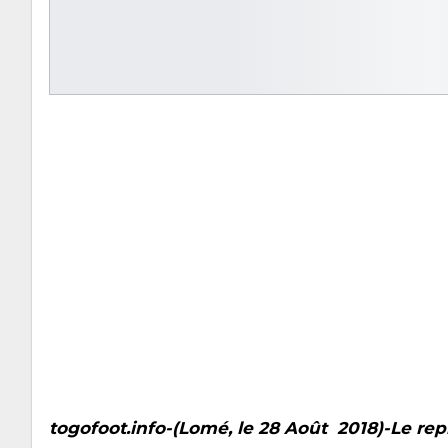
togofoot.info-(Lomé, le 28 Août 2018)-Le rep