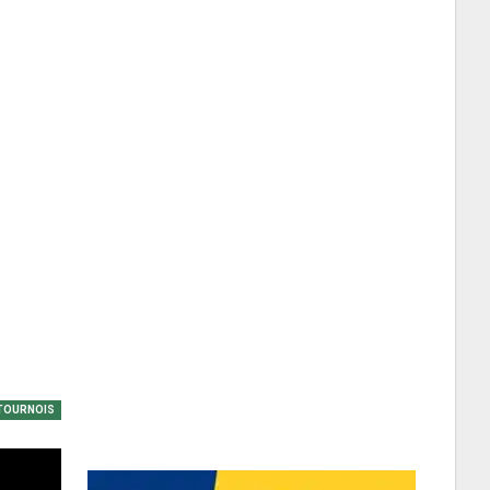
TOURNOIS