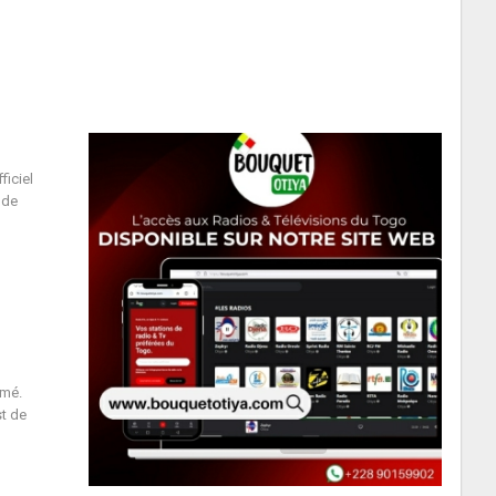
ficiel
 de
omé.
st de