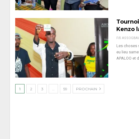
Tournoi
Kenzo 
Fifi ASSOGBA
Les choses s
eu lieu same
APALOO et d
1
2
3
…
59
PROCHAIN