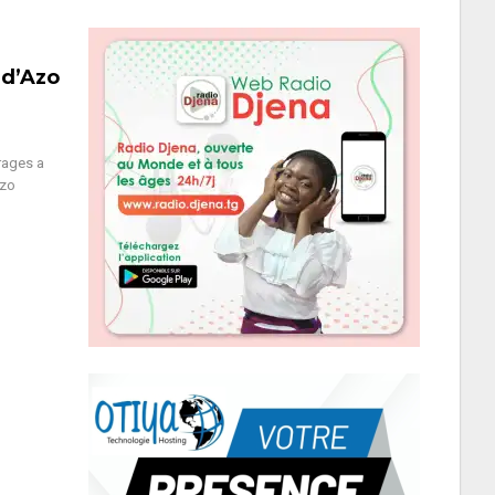
 d’Azo
rages a
ozo