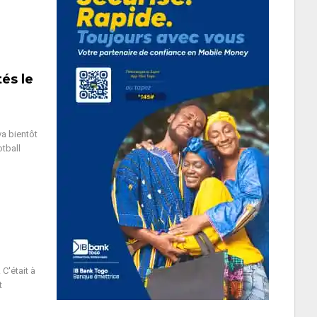
és le
va bientôt
tball
 C'était à
t