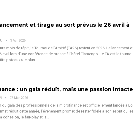
lancement et tirage au sort prévus le 26 avril à
é
OU
3 Avr 2026
rs mois de répit, le Tournoi de l'Amitié (TA26) revient en 2026. Le lancement of
26 avril lors d'une conférence de presse à l'hôtel Flamengo.
Le TA est le tournoi
tits poteaux » le plus
…
nance : un gala réduit, mais une passion intacte
VI
27 Mar 2026
on du gala des professionnels de la microfinance est officiellement lancée à L
rmat réduit cette année, l’événement promet de rester fidèle à son esprit qui e
 cohésion, le fair-play et la
…