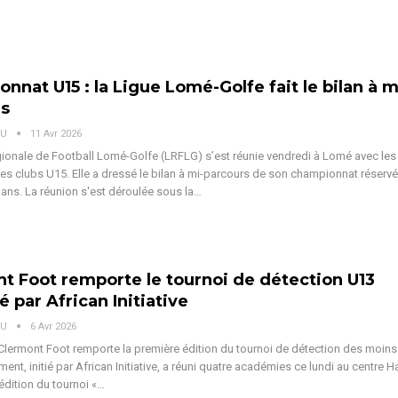
nnat U15 : la Ligue Lomé-Golfe fait le bilan à m
rs
OU
11 Avr 2026
ionale de Football Lomé-Golfe (LRFLG) s’est réunie vendredi à Lomé avec les
es clubs U15. Elle a dressé le bilan à mi-parcours de son championnat réservé
ans. La réunion s'est déroulée sous la
…
t Foot remporte le tournoi de détection U13
é par African Initiative
OU
6 Avr 2026
lermont Foot remporte la première édition du tournoi de détection des moins
ent, initié par African Initiative, a réuni quatre académies ce lundi au centre H
édition du tournoi «
…