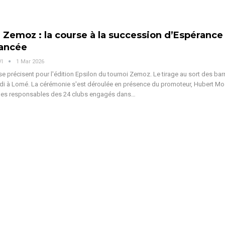
 Zemoz : la course à la succession d’Espérance
lancée
VI
1 Mar 2026
e précisent pour l'édition Epsilon du tournoi Zemoz. Le tirage au sort des bar
di à Lomé. La cérémonie s'est déroulée en présence du promoteur, Hubert M
es responsables des 24 clubs engagés dans
…