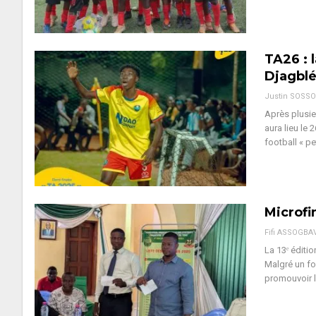
TA26 : 
Djagbl
Justin SOSS
Après plusieu
aura lieu le 
football « pe
Microfi
Fifi ASSOGBA
La 13ᵉ éditi
Malgré un fo
promouvoir la