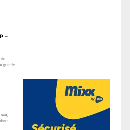
P –
e du
la grande
 mai,
 phare