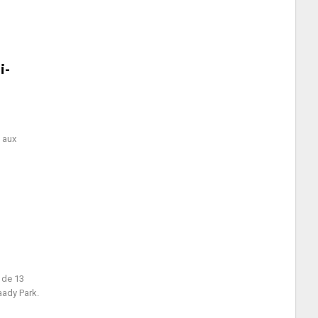
i-
 aux
 de 13
aady Park.