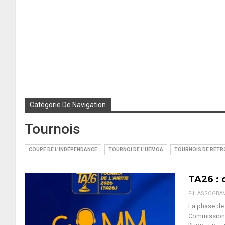
Catégorie De Navigation
Tournois
COUPE DE L'INDÉPENDANCE
TOURNOI DE L'UEMOA
TOURNOIS DE RETR
TA26 : 
Fifi ASSOGBA
La phase de 
Commission d