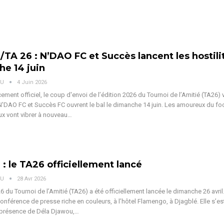
/TA 26 : N’DAO FC et Succès lancent les hostilit
e 14 juin
OU
4 Juin 2026
ement officiel, le coup d'envoi de l’édition 2026 du Tournoi de l’Amitié (TA26) 
N'DAO FC et Succès FC ouvrent le bal le dimanche 14 juin.
Les amoureux du foo
ux vont vibrer à nouveau
…
 : le TA26 officiellement lancé
OU
28 Avr 2026
6 du Tournoi de l’Amitié (TA26) a été officiellement lancée le dimanche 26 avril.
conférence de presse riche en couleurs, à l’hôtel Flamengo, à Djagblé. Elle s’es
 présence de Déla Djawou,
…