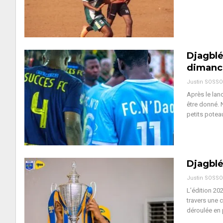
Djagblé
dimanch
Justin SOSS
Après le lanc
être donné. 
petits potea
Djagblé
Justin SOSS
L’édition 202
travers une 
déroulée en