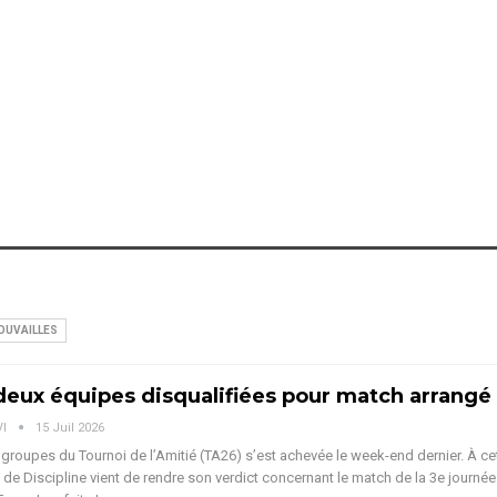
OUVAILLES
deux équipes disqualifiées pour match arrangé
VI
15 Juil 2026
groupes du Tournoi de l’Amitié (TA26) s’est achevée le week-end dernier. À cet 
e Discipline vient de rendre son verdict concernant le match de la 3e journée