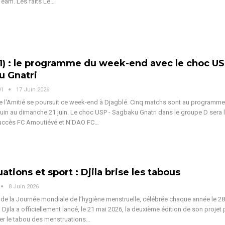
 Team.
Les faits
Le
…
1) : le programme du week-end avec le choc US
u Gnatri
VI
17 Juin 2026
e l'Amitié se poursuit ce week-end à Djagblé. Cinq matchs sont au programm
juin au dimanche 21 juin. Le choc USP - Sagbaku Gnatri dans le groupe D sera 
uccès FC Amoutiévé et N'DAO FC
…
ations et sport : Djila brise les tabous
8 Juin 2026
 de la Journée mondiale de l’hygiène menstruelle, célébrée chaque année le 28
 Djila a officiellement lancé, le 21 mai 2026, la deuxième édition de son projet
iser le tabou des menstruations
…