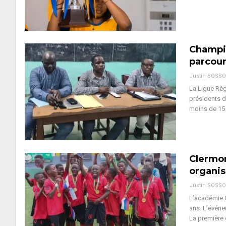
Champio
parcou
Justin SOSS
La Ligue Rég
présidents d
moins de 15 
Clermon
organis
Justin SOSS
L’académie C
ans. L’événem
La première 