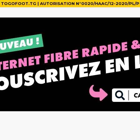
TOGOFOOT.TG | AUTORISATION N°0020/HAAC/12-2020/PL/P