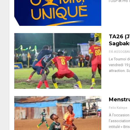
l’USP et Pro
TA26 (J
Sagbak
Fifi ASSOGBA
Le Tournoi d
vendredi 19 
attraction.
S
Menstru
Felix Kalepe
À l’occasion
l’association
intitulé « Br