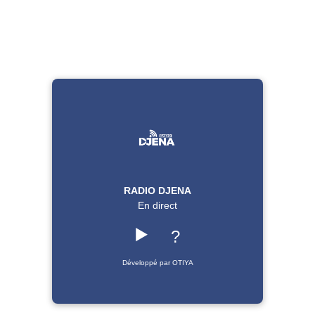
RADIO DJENA
En direct
▶️
?
Développé par OTIYA