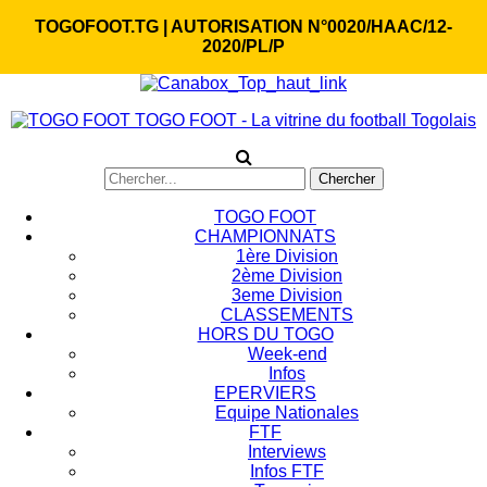
TOGOFOOT.TG | AUTORISATION N°0020/HAAC/12-
2020/PL/P
TOGO FOOT - La vitrine du football Togolais
TOGO FOOT
CHAMPIONNATS
1ère Division
2ème Division
3eme Division
CLASSEMENTS
HORS DU TOGO
Week-end
Infos
EPERVIERS
Equipe Nationales
FTF
Interviews
Infos FTF