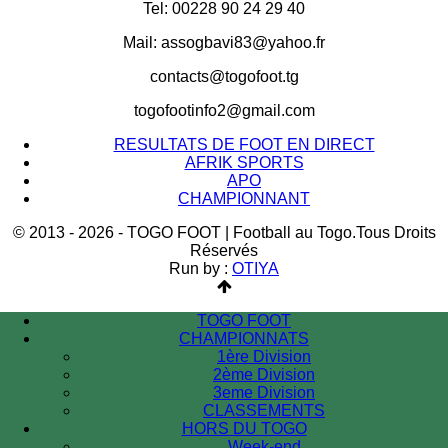
Tel: 00228 90 24 29 40
Mail: assogbavi83@yahoo.fr
contacts@togofoot.tg
togofootinfo2@gmail.com
RESULTATS DE FOOT EN DIRECT
AFRIK SPORTS
APO
CHAMPIONNANT
© 2013 - 2026 - TOGO FOOT | Football au Togo.Tous Droits
Réservés
Run by :
OTIYA
TOGO FOOT
CHAMPIONNATS
1ère Division
2ème Division
3eme Division
CLASSEMENTS
HORS DU TOGO
Week-end