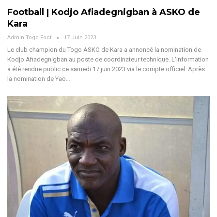
Football | Kodjo Afiadegnigban à ASKO de
Kara
Admin Togo Foot
17 Juin 2023
Le club champion du Togo ASKO de Kara a annoncé la nomination de
Kodjo Afiadegnigban au poste de coordinateur technique. L'information
a été rendue public ce samedi 17 juin 2023 via le compte officiel. Après
la nomination de Yao…