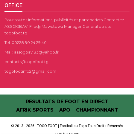
OFFICE
Pour toutes informations, publicités et partenariats Contactez
ASSOGBAVI Fifadji Mawutowu Manager General du site
togofoot.tg
Tel: 00228 90 24 29 40
Mail: assogbavi83@yahoo.fr
contacts@togofoot.tg
togofootinfo2@gmail.com
RESULTATS DE FOOT EN DIRECT
AFRIK SPORTS
APO
CHAMPIONNANT
© 2013 - 2026 - TOGO FOOT | Football au Togo.Tous Droits Réservés