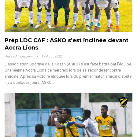
Prép LDC CAF : ASKO s’est inclinée devant
Accra Lions
Perez Amouzouvi
17 Août 2022
L'association Sportive de la Kozah (ASKO) s'est faite battre par l'équipe
Ghanéenne Accra Lions ce mercredi lors de sa seconde rencontre
amicale. Après sa victoire étriquée lors du premier match amical disputé
il y a quelques jours, ASKO…