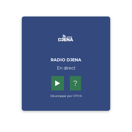
RADIO DJENA
En direct
▶️
?
Développé par OTIYA