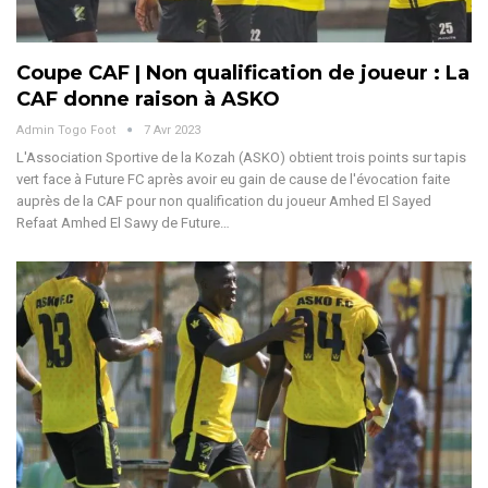
Coupe CAF | Non qualification de joueur : La
CAF donne raison à ASKO
Admin Togo Foot
7 Avr 2023
L'Association Sportive de la Kozah (ASKO) obtient trois points sur tapis
vert face à Future FC après avoir eu gain de cause de l'évocation faite
auprès de la CAF pour non qualification du joueur Amhed El Sayed
Refaat Amhed El Sawy de Future…