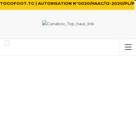
TOGOFOOT.TG | AUTORISATION N°0020/HAAC/12-2020/PL/P