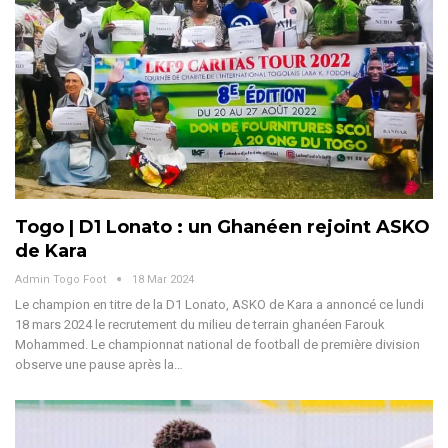
Togo | D1 Lonato : un Ghanéen rejoint ASKO
de Kara
Admin Togo Foot
18 Mar 2024
Le champion en titre de la D1 Lonato, ASKO de Kara a annoncé ce lundi
18 mars 2024 le recrutement du milieu de terrain ghanéen Farouk
Mohammed. Le championnat national de football de première division
observe une pause après la…