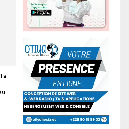
l a
a
 au