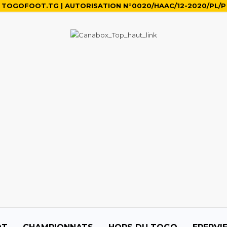
TOGOFOOT.TG | AUTORISATION N°0020/HAAC/12-2020/PL/P