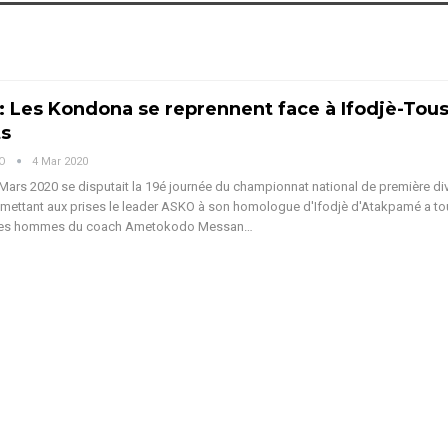
j: Les Kondona se reprennent face à Ifodjè-Tous
ts
VO
4 Mar 2020
Mars 2020 se disputait la 19é journée du championnat national de première div
l mettant aux prises le leader ASKO à son homologue d'Ifodjè d'Atakpamé a to
 des hommes du coach Ametokodo Messan…