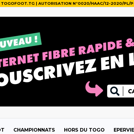
TOGOFOOT.TG | AUTORISATION N°0020/HAAC/12-2020/PL/P
OT
CHAMPIONNATS
HORS DU TOGO
EPERVI