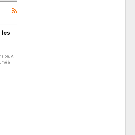
 les
ision. À
urné à