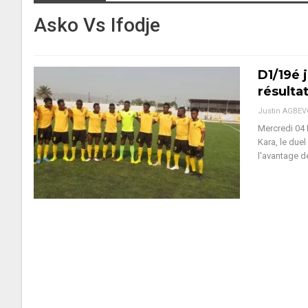
Asko Vs Ifodje
D1/19é 
résulta
Justin AGBE
Mercredi 04 
Kara, le due
l'avantage