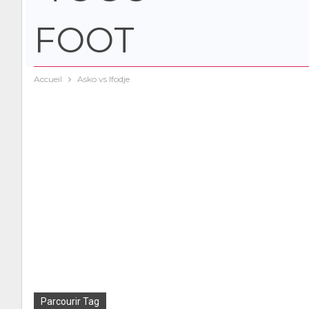
Accueil
Asko vs Ifodje
Parcourir Tag