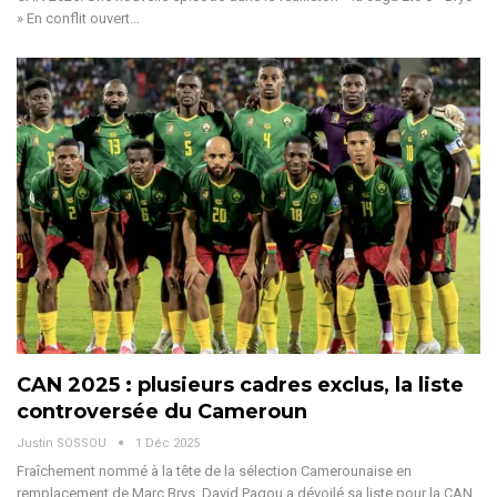
»
En conflit ouvert
…
CAN 2025 : plusieurs cadres exclus, la liste
controversée du Cameroun
Justin SOSSOU
1 Déc 2025
Fraîchement nommé à la tête de la sélection Camerounaise en
remplacement de Marc Brys, David Pagou a dévoilé sa liste pour la CAN