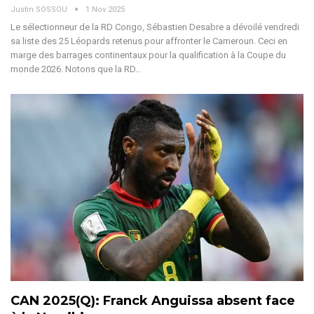
Justin SOSSOU
1 Nov 2025
Le sélectionneur de la RD Congo, Sébastien Desabre a dévoilé vendredi
sa liste des 25 Léopards retenus pour affronter le Cameroun. Ceci en
marge des barrages continentaux pour la qualification à la Coupe du
monde 2026.
Notons que la RD
…
CAN 2025(Q): Franck Anguissa absent face