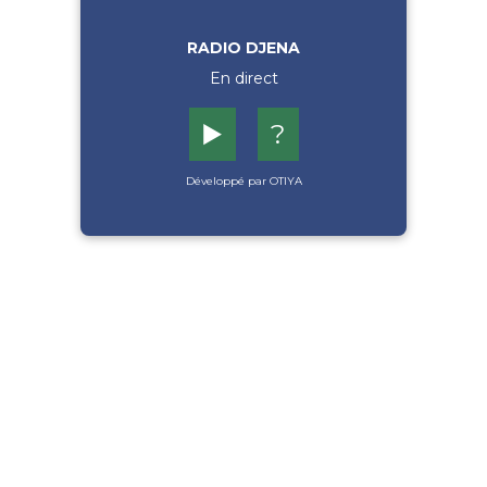
RADIO DJENA
En direct
▶️
?
Développé par OTIYA