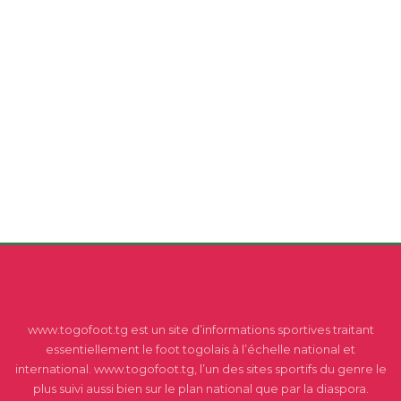
www.togofoot.tg est un site d’informations sportives traitant
essentiellement le foot togolais à l’échelle national et
international. www.togofoot.tg, l’un des sites sportifs du genre le
plus suivi aussi bien sur le plan national que par la diaspora.