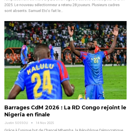
2025. Le nouveau sélectionneur a retenu 28 joueurs. Plusieurs cadres
sont absents.
Samuel Eto'o fait le
…
Barrages CdM 2026 : La RD Congo rejoint le
Nigeria en finale
Justin SOSSOU
14 Nov 2025
Grâce à l'unique but de Chancel Mbemba, la République Démocratique