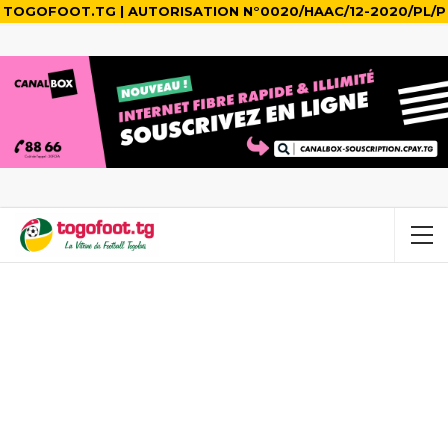
TOGOFOOT.TG | AUTORISATION N°0020/HAAC/12-2020/PL/P