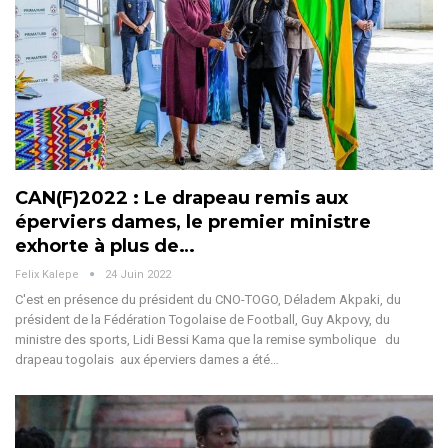
CAN(F)2022 : Le drapeau remis aux
éperviers dames, le premier ministre
exhorte à plus de…
Felix Kalepe
24 Juin 2022
C'est en présence du président du CNO-TOGO, Déladem Akpaki, du
président de la Fédération Togolaise de Football, Guy Akpovy, du
ministre des sports, Lidi Bessi Kama que la remise symbolique du
drapeau togolais aux éperviers dames a été…