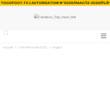
TOGOFOOT.TG | AUTORISATION N°0020/HAAC/12-2020/PL/P
Accueil
CAN Féminine 2022
Page 3