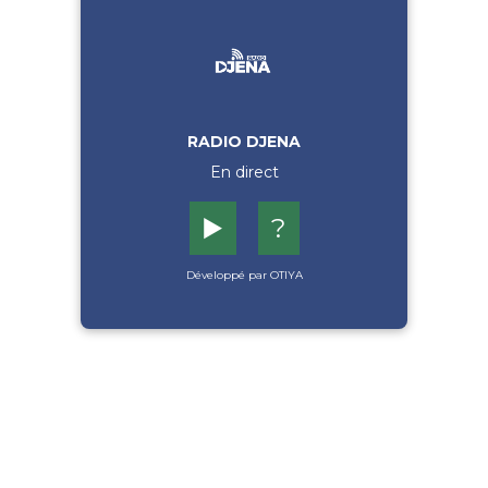
RADIO DJENA
En direct
▶️
?
Développé par OTIYA