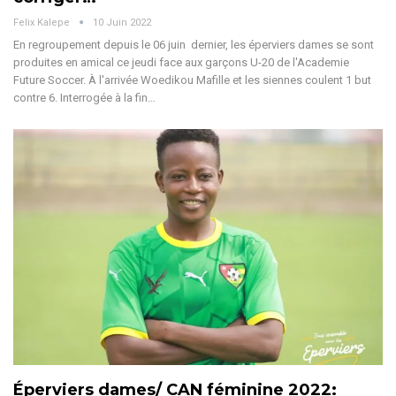
Felix Kalepe
10 Juin 2022
En regroupement depuis le 06 juin dernier, les éperviers dames se sont
produites en amical ce jeudi face aux garçons U-20 de l'Academie
Future Soccer. À l'arrivée Woedikou Mafille et les siennes coulent 1 but
contre 6. Interrogée à la fin…
Éperviers dames/ CAN féminine 2022: