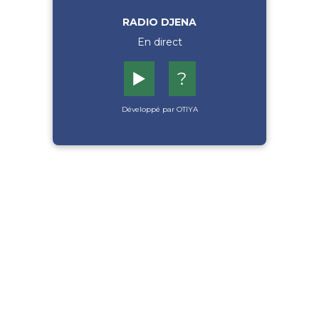
RADIO DJENA
En direct
▶️
?
Développé par OTIYA