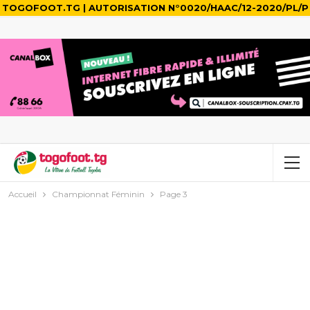
TOGOFOOT.TG | AUTORISATION N°0020/HAAC/12-2020/PL/P
Accueil
Championnat Féminin
Page 3