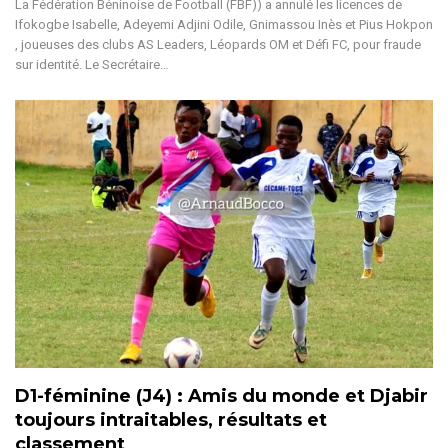
La Fédération Béninoise de Football (FBF)) a annulé les licences de
Ifokogbe Isabelle, Adeyemi Adjini Odile, Gnimassou Inès et Pius Hokpon
, joueuses des clubs AS Leaders, Léopards OM et Défi FC, pour fraude
sur identité. Le Secrétaire…
D1-féminine (J4) : Amis du monde et Djabir
toujours intraitables, résultats et
classement