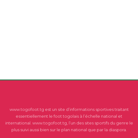
www.togofoot.tg est un site d’informations sportives traitant
essentiellement le foot togolais à l’échelle national et
international. www.togofoot.tg, l’un des sites sportifs du genre le
plus suivi aussi bien sur le plan national que par la diaspora.