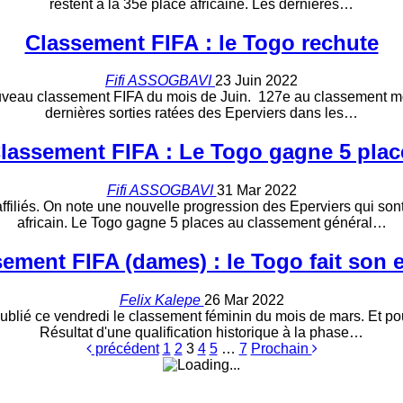
restent à la 35e place africaine. Les dernières…
Classement FIFA : le Togo rechute
Fifi ASSOGBAVI
23 Juin 2022
uveau classement FIFA du mois de Juin. 127e au classement mondi
dernières sorties ratées des Eperviers dans les…
lassement FIFA : Le Togo gagne 5 plac
Fifi ASSOGBAVI
31 Mar 2022
ffiliés. On note une nouvelle progression des Eperviers qui s
africain. Le Togo gagne 5 places au classement général…
ement FIFA (dames) : le Togo fait son 
Felix Kalepe
26 Mar 2022
 publié ce vendredi le classement féminin du mois de mars. Et po
Résultat d'une qualification historique à la phase…
précédent
1
2
3
4
5
…
7
Prochain