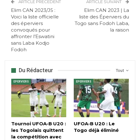
ARTICLE PRÉCÉDENT
ARTICLE SUIVANT
Elim CAN 2023/J5 :
Elim CAN 2023 | La
Voici la liste officielle
liste des Éperviers du
des éperviers
Togo sans Fodoh Laba,
convoqués pour
la raison
affronter l’Eswatini
sans Laba Kodjo
Fodoh
Du Rédacteur
Tout
EPERVIERS
EPERVIERS
Tournoi UFOA-B U20 :
UFOA-B U20 : Le
les Togolais quittent
Togo déjà éliminé
la compétition avec