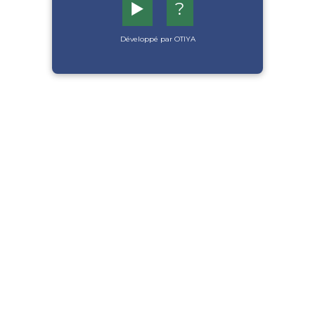
▶️
?
Développé par OTIYA