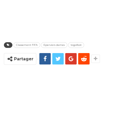
Classement FIFA
Eperviers dames
togofoot
Partager