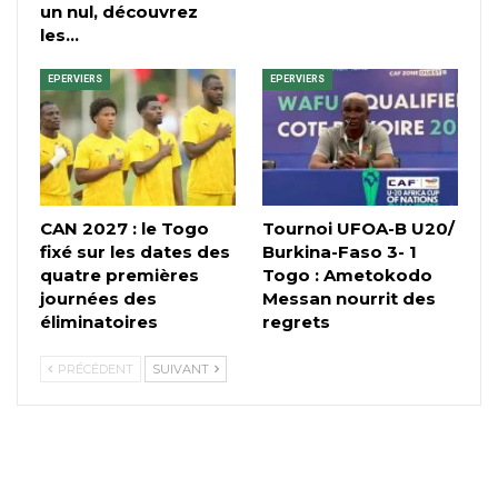
un nul, découvrez
les…
EPERVIERS
EPERVIERS
CAN 2027 : le Togo
Tournoi UFOA-B U20/
fixé sur les dates des
Burkina-Faso 3- 1
quatre premières
Togo : Ametokodo
journées des
Messan nourrit des
éliminatoires
regrets
PRÉCÉDENT
SUIVANT