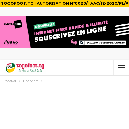
TOGOFOOT.TG | AUTORISATION N°0020/HAAC/12-2020/PL/P
Accueil
Eperviers