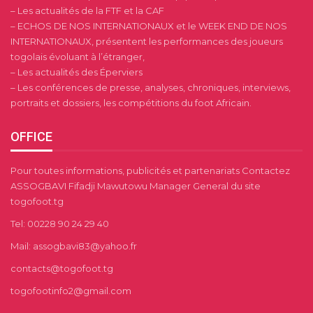
– Les actualités de la FTF et la CAF
– ECHOS DE NOS INTERNATIONAUX et le WEEK END DE NOS
INTERNATIONAUX, présentent les performances des joueurs
togolais évoluant à l’étranger,
– Les actualités des Éperviers
– Les conférences de presse, analyses, chroniques, interviews,
portraits et dossiers, les compétitions du foot Africain.
OFFICE
Pour toutes informations, publicités et partenariats Contactez
ASSOGBAVI Fifadji Mawutowu Manager General du site
togofoot.tg
Tel: 00228 90 24 29 40
Mail: assogbavi83@yahoo.fr
contacts@togofoot.tg
togofootinfo2@gmail.com