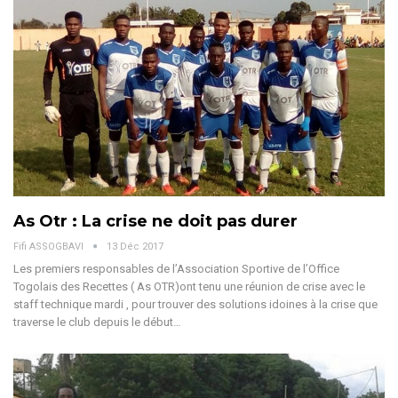
As Otr : La crise ne doit pas durer
Fifi ASSOGBAVI
13 Déc 2017
Les premiers responsables de l’Association Sportive de l’Office
Togolais des Recettes ( As OTR)ont tenu une réunion de crise avec le
staff technique mardi , pour trouver des solutions idoines à la crise que
traverse le club depuis le début…