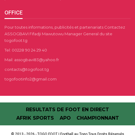
OFFICE
Pour toutes informations, publicités et partenariats Contactez
ASSOGBAVI Fifadji Mawutowu Manager General du site
togofoot.tg
Tel: 00228 90 24 29 40
Mail: assogbavi83@yahoo.fr
contacts@togofoot.tg
togofootinfo2@gmail.com
RESULTATS DE FOOT EN DIRECT
AFRIK SPORTS
APO
CHAMPIONNANT
© 2013 - 2026 - TOGO FOOT | Football au Togo.Tous Droits Réservés