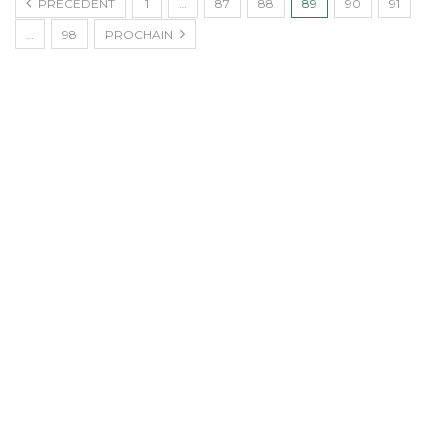
PRÉCÉDENT
1
…
87
88
89
90
91
…
98
PROCHAIN