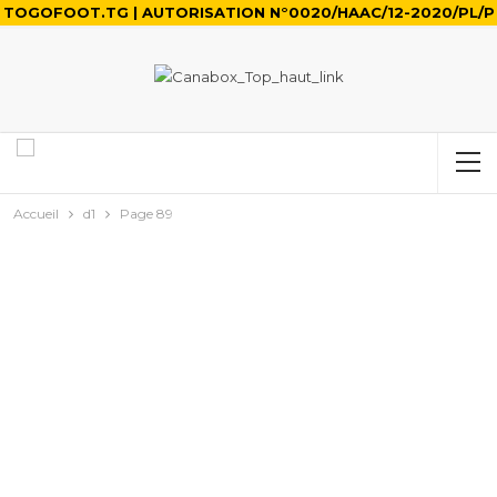
TOGOFOOT.TG | AUTORISATION N°0020/HAAC/12-2020/PL/P
Accueil
d1
Page 89