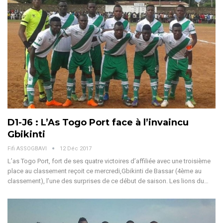
D1-J6 : L’As Togo Port face à l’invaincu
Gbikinti
Fifi ASSOGBAVI
12 Déc 2017
L’as Togo Port, fort de ses quatre victoires d’affiliée avec une troisième
place au classement reçoit ce mercredi,Gbikinti de Bassar (4ème au
classement), l’une des surprises de ce début de saison. Les lions du…