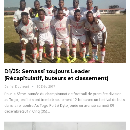
D1/J5: Semassi toujours Leader
(Récapitulatif, buteurs et classement)
Daniel Dodjagni
10 Déc 2017
Pour la 5ème journée du championnat de football de première division
au Togo, les filets ont tremblé seulement 12 fois avec un festival de buts
dans la rencontre As Togo Port # Dyto jouée en avancé samedi 09
décembre 2017. Cinq (05)…