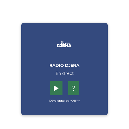
RADIO DJENA
En direct
▶️
?
Développé par OTIYA