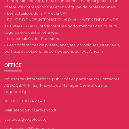
– L’intégrale couverture du championnat national grâce à son
réseau de correspondants et une équipe de professionnels,
– Les actualités de la FTF et la CAF
– ECHOS DE NOS INTERNATIONAUX et le WEEK END DE NOS
INTERNATIONAUX, présentent les performances des joueurs
togolais évoluant à l’étranger,
– Les actualités des Éperviers
– Les conférences de presse, analyses, chroniques, interviews,
portraits et dossiers, les compétitions du foot Africain.
OFFICE
Pour toutes informations, publicités et partenariats Contactez
ASSOGBAVI Fifadji Mawutowu Manager General du site
togofoot.tg
Tel: 00228 90 24 29 40
Mail: assogbavi83@yahoo.fr
contacts@togofoot.tg
togofootinfo2@gmail.com