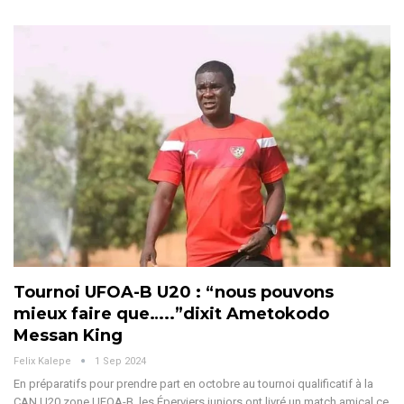
Tournoi UFOA-B U20 : “nous pouvons
mieux faire que…..”dixit Ametokodo
Messan King
Felix Kalepe
1 Sep 2024
En préparatifs pour prendre part en octobre au tournoi qualificatif à la
CAN U20 zone UFOA-B, les Éperviers juniors ont livré un match amical ce