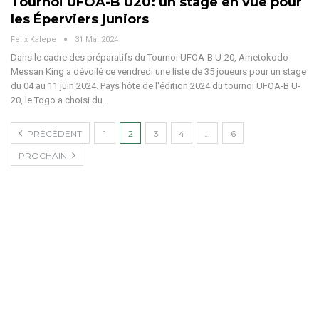
Tournoi UFOA-B U20: un stage en vue pour
les Éperviers juniors
Felix Kalepe
31 Mai 2024
Dans le cadre des préparatifs du Tournoi UFOA-B U-20, Ametokodo
Messan King a dévoilé ce vendredi une liste de 35 joueurs pour un stage
du 04 au 11 juin 2024.
Pays hôte de l'édition 2024 du tournoi UFOA-B U-
20, le Togo a choisi du
…
PRÉCÉDENT
1
2
3
4
…
6
PROCHAIN