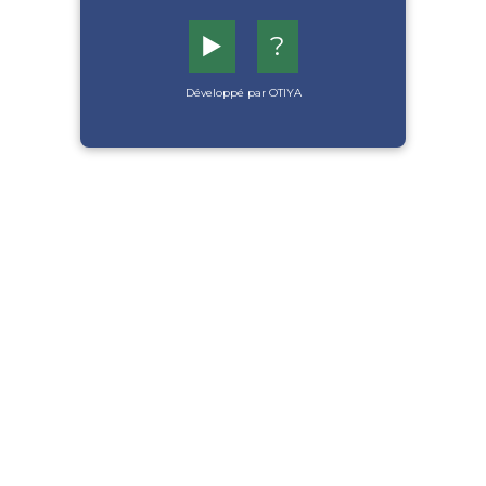
▶️
?
Développé par OTIYA