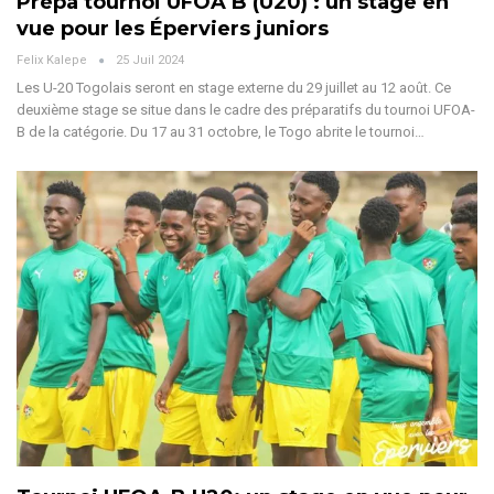
Prépa tournoi UFOA B (U20) : un stage en
vue pour les Éperviers juniors
Felix Kalepe
25 Juil 2024
Les U-20 Togolais seront en stage externe du 29 juillet au 12 août. Ce
deuxième stage se situe dans le cadre des préparatifs du tournoi UFOA-
B de la catégorie.
Du 17 au 31 octobre, le Togo abrite le tournoi
…