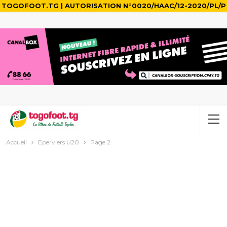
TOGOFOOT.TG | AUTORISATION N°0020/HAAC/12-2020/PL/P
Accueil
Eperviers U20
Page 2