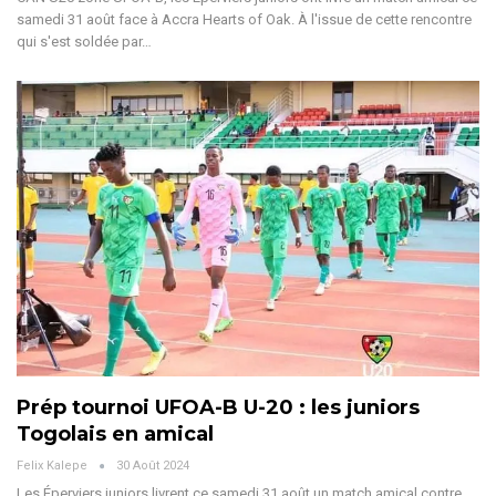
samedi 31 août face à Accra Hearts of Oak. À l'issue de cette rencontre
qui s'est soldée par
…
Prép tournoi UFOA-B U-20 : les juniors
Togolais en amical
Felix Kalepe
30 Août 2024
Les Éperviers juniors livrent ce samedi 31 août un match amical contre