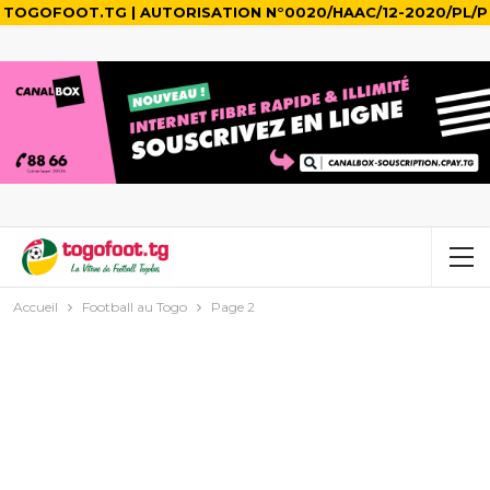
TOGOFOOT.TG | AUTORISATION N°0020/HAAC/12-2020/PL/P
Accueil
Football au Togo
Page 2