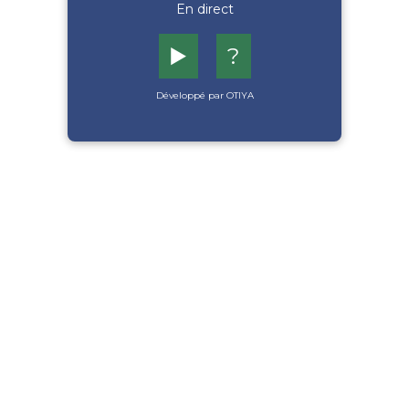
En direct
▶️
?
Développé par OTIYA