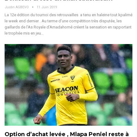
Justin AGBEVO
11 Juin 2019
La 12e édition du tournoi des retrouvailles a tenu en haleine tout kpalimé
le week end dernier . Au terme d'une compétition très disputée, les
gaillards de l'As Royale d'Amadahomé créent la sensation en rapportant
le trophée mis en jeu…
Option d’achat levée , Mlapa Peniel reste à