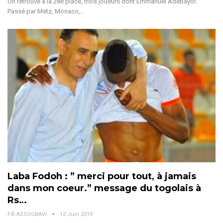
On retrouve à la 28e place, trois joueurs dont Emmanuel Adébayor.
Passé par Metz, Monaco,…
Laba Fodoh : ” merci pour tout, à jamais
dans mon coeur.” message du togolais à
Rs…
Fifi ASSOGBAVI
12 Juin 2019