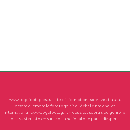
www.togofoot.tg est un site d’informations sportives traitant
essentiellement le foot togolais à l’échelle national et
international. www.togofoot.tg, l’un des sites sportifs du genre le
plus suivi aussi bien sur le plan national que par la diaspora.