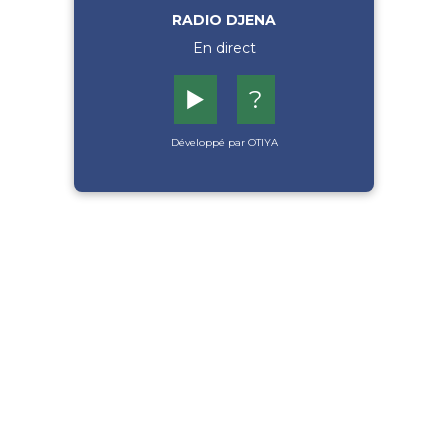
RADIO DJENA
En direct
▶️
?
Développé par OTIYA