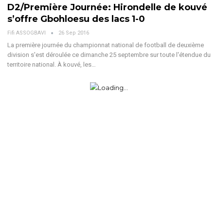
D2/Première Journée: Hirondelle de kouvé
s’offre Gbohloesu des lacs 1-0
Fifi ASSOGBAVI
26 Sep 2016
La première journée du championnat national de football de deuxième
division s'est déroulée ce dimanche 25 septembre sur toute l'étendue du
territoire national. À kouvé, les…