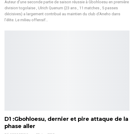
Auteur d'une seconde partie de saison réussie à Gbohloesu en première
division togolaise , Ulrich Quenum (23 ans , 11 matches , 5 passes
décisives) a largement contribué au maintien du club d'Aneho dans
l'élite. Le milieu offensif…
D1 :Gbohloesu, dernier et pire attaque de la
phase aller