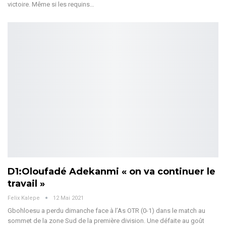
victoire. Même si les requins…
D1:Oloufadé Adekanmi « on va continuer le
travail »
Felix Kalepe
12 Mai 2021
Gbohloesu a perdu dimanche face à l’As OTR (0-1) dans le match au
sommet de la zone Sud de la première division. Une défaite au goût