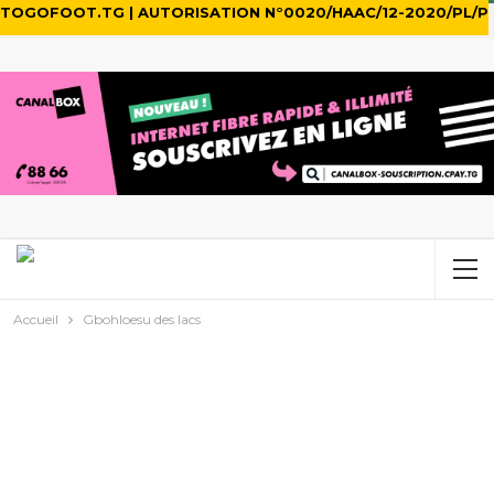
TOGOFOOT.TG | AUTORISATION N°0020/HAAC/12-2020/PL/P
Accueil
Gbohloesu des lacs