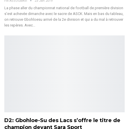
Fifi ASSOGBAVI
23 Jan 2019
La phase aller du championnat national de football de première division
s’est achevée dimanche avec le sacre de ASCK. Mais en bas du tableau,
on retrouve Gbohloesu arrivé de la 2e division et qui a du mal à retrouver
les repères. Avec…
D2: Gbohloe-Su des Lacs s’offre le titre de
champion devant Sara Sport