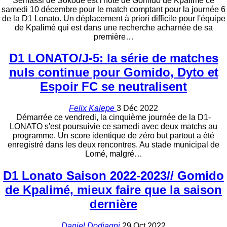
Sémassi de Sokodé est l'hôte de Gomido de Kpalimé ce
samedi 10 décembre pour le match comptant pour la journée 6
de la D1 Lonato. Un déplacement à priori difficile pour l'équipe
de Kpalimé qui est dans une recherche acharnée de sa
première…
D1 LONATO/J-5: la série de matches
nuls continue pour Gomido, Dyto et
Espoir FC se neutralisent
Felix Kalepe
3 Déc 2022
Démarrée ce vendredi, la cinquième journée de la D1-
LONATO s'est poursuivie ce samedi avec deux matchs au
programme. Un score identique de zéro but partout a été
enregistré dans les deux rencontres. Au stade municipal de
Lomé, malgré…
D1 Lonato Saison 2022-2023// Gomido
de Kpalimé, mieux faire que la saison
dernière
Daniel Dodjagni
29 Oct 2022