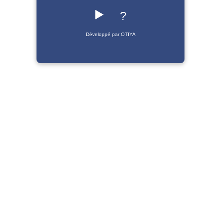
▶️
?
Développé par OTIYA