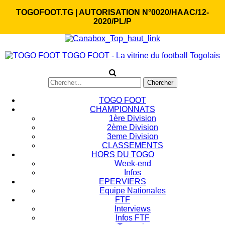
TOGOFOOT.TG | AUTORISATION N°0020/HAAC/12-
2020/PL/P
TOGO FOOT - La vitrine du football Togolais
TOGO FOOT
CHAMPIONNATS
1ère Division
2ème Division
3eme Division
CLASSEMENTS
HORS DU TOGO
Week-end
Infos
EPERVIERS
Equipe Nationales
FTF
Interviews
Infos FTF