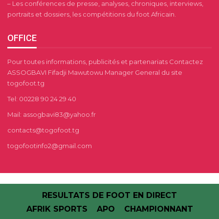
– Les conférences de presse, analyses, chroniques, interviews,
portraits et dossiers, les compétitions du foot Africain.
OFFICE
Pour toutes informations, publicités et partenariats Contactez
ASSOGBAVI Fifadji Mawutowu Manager General du site
togofoot.tg
Tel: 00228 90 24 29 40
Mail: assogbavi83@yahoo.fr
contacts@togofoot.tg
togofootinfo2@gmail.com
RESULTATS DE FOOT EN DIRECT
AFRIK SPORTS
APO
CHAMPIONNANT