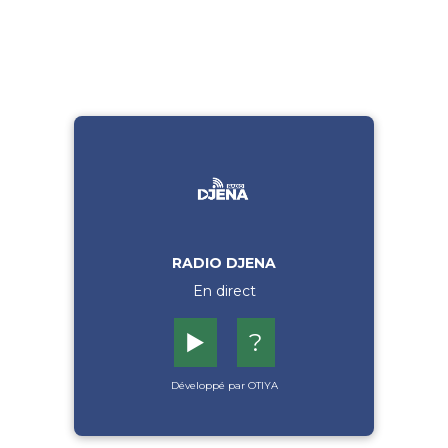
RADIO DJENA
En direct
▶️
?
Développé par OTIYA