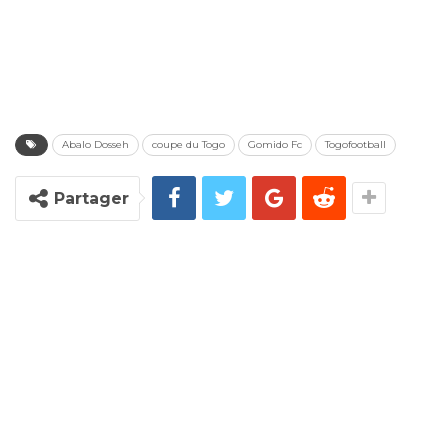
Abalo Dosseh
coupe du Togo
Gomido Fc
Togofootball
Partager