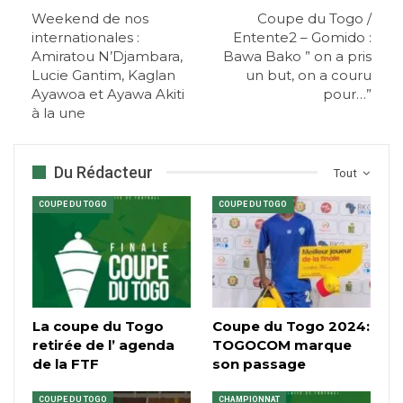
Weekend de nos
Coupe du Togo /
internationales :
Entente2 – Gomido :
Amiratou N’Djambara,
Bawa Bako ” on a pris
Lucie Gantim, Kaglan
un but, on a couru
Ayawoa et Ayawa Akiti
pour…”
à la une
Du Rédacteur
Tout
COUPE DU TOGO
COUPE DU TOGO
La coupe du Togo
Coupe du Togo 2024:
retirée de l’ agenda
TOGOCOM marque
de la FTF
son passage
COUPE DU TOGO
CHAMPIONNAT