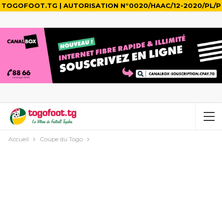
TOGOFOOT.TG | AUTORISATION N°0020/HAAC/12-2020/PL/P
Accueil
Coupe du Togo