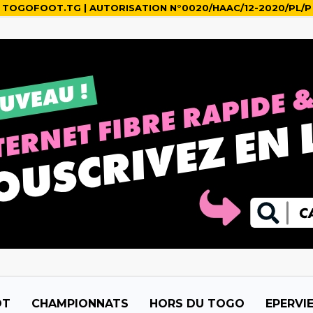
TOGOFOOT.TG | AUTORISATION N°0020/HAAC/12-2020/PL/P
OT
CHAMPIONNATS
HORS DU TOGO
EPERVI