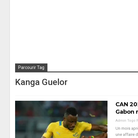
Parcourir Tag
Kanga Guelor
CAN 202
Gabon r
Admin Togo 
Un mois aprè
une affaire 