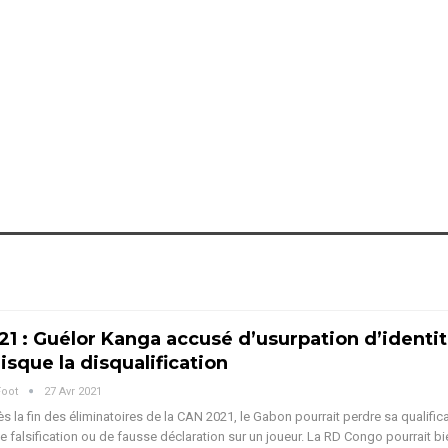
1 : Guélor Kanga accusé d’usurpation d’identité
isque la disqualification
Foot
27 Avr 2021
s la fin des éliminatoires de la CAN 2021, le Gabon pourrait perdre sa qualific
de falsification ou de fausse déclaration sur un joueur. La RD Congo pourrait bi