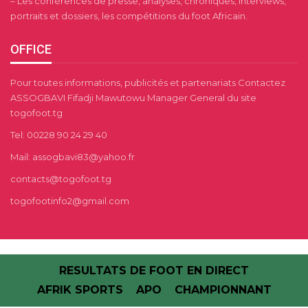
– Les conférences de presse, analyses, chroniques, interviews,
portraits et dossiers, les compétitions du foot Africain.
OFFICE
Pour toutes informations, publicités et partenariats Contactez
ASSOGBAVI Fifadji Mawutowu Manager General du site
togofoot.tg
Tel: 00228 90 24 29 40
Mail: assogbavi83@yahoo.fr
contacts@togofoot.tg
togofootinfo2@gmail.com
RESULTATS DE FOOT EN DIRECT
AFRIK SPORTS
APO
CHAMPIONNANT