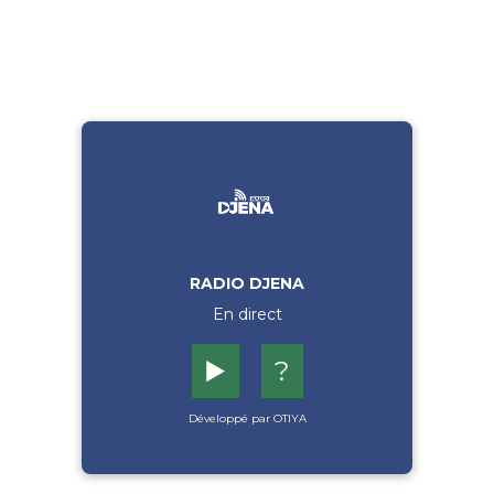
RADIO DJENA
En direct
▶️
?
Développé par OTIYA