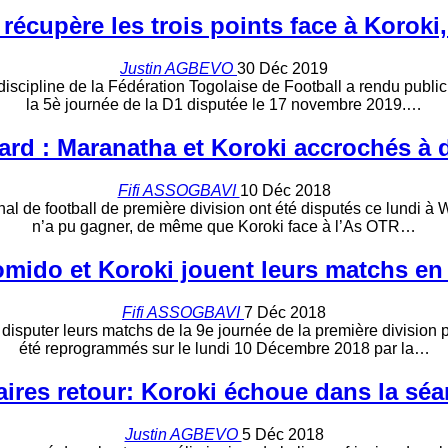
récupère les trois points face à Koroki
Justin AGBEVO
30 Déc 2019
scipline de la Fédération Togolaise de Football a rendu publi
la 5è journée de la D1 disputée le 17 novembre 2019.…
tard : Maranatha et Koroki accrochés à
Fifi ASSOGBAVI
10 Déc 2018
nal de football de première division ont été disputés ce lundi
n’a pu gagner, de même que Koroki face à l’As OTR…
omido et Koroki jouent leurs matchs en 
Fifi ASSOGBAVI
7 Déc 2018
isputer leurs matchs de la 9e journée de la première division
été reprogrammés sur le lundi 10 Décembre 2018 par la…
ires retour: Koroki échoue dans la séa
Justin AGBEVO
5 Déc 2018