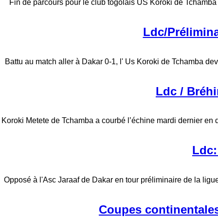
Fin de parcours pour le club togolais US Koroki de Tchamba e
Ldc/Prélimina
Battu au match aller à Dakar 0-1, l' Us Koroki de Tchamba de
Ldc / Bréh
Koroki Metete de Tchamba a courbé l’échine mardi dernier en dé
Ldc:
Opposé à l'Asc Jaraaf de Dakar en tour préliminaire de la lig
Coupes continentales 