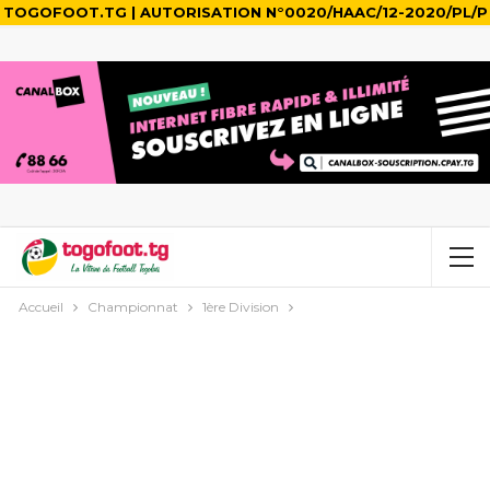
TOGOFOOT.TG | AUTORISATION N°0020/HAAC/12-2020/PL/P
Accueil
Championnat
1ère Division