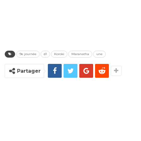
9e journée
d1
Koroki
Maranatha
une
Partager