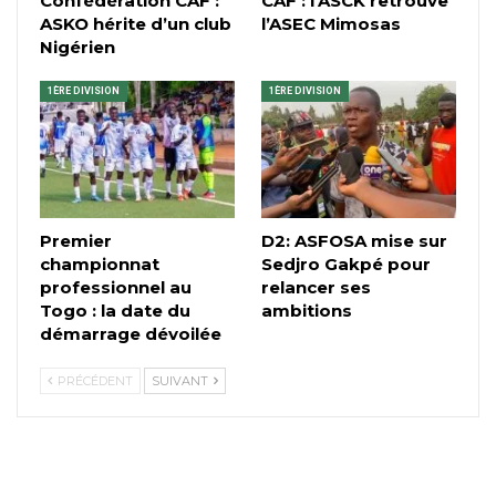
Confédération CAF :
CAF : l’ASCK retrouve
ASKO hérite d’un club
l’ASEC Mimosas
Nigérien
1ÈRE DIVISION
1ÈRE DIVISION
Premier
D2: ASFOSA mise sur
championnat
Sedjro Gakpé pour
professionnel au
relancer ses
Togo : la date du
ambitions
démarrage dévoilée
PRÉCÉDENT
SUIVANT