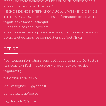
réseau de correspondants et une équipe de professionnels,
– Les actualités de la FTF et la CAF
– ECHOS DE NOS INTERNATIONAUX et le WEEK END DE NOS
INTERNATIONAUX, présentent les performances des joueurs
togolais évoluant à l’étranger,
– Les actualités des Éperviers
– Les conférences de presse, analyses, chroniques, interviews,
portraits et dossiers, les compétitions du foot Africain.
OFFICE
Pour toutes informations, publicités et partenariats Contactez
ASSOGBAVI Fifadji Mawutowu Manager General du site
togofoot.tg
Tel: 00228 90 24 29 40
Mail: assogbavi83@yahoo.fr
contacts@togofoot.tg
togofootinfo2@gmail.com