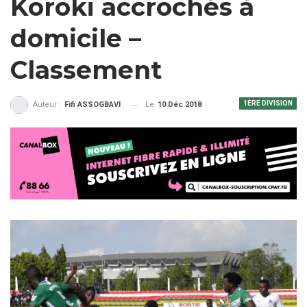
Koroki accrochés à
domicile –
Classement
1ÈRE DIVISION
Le
10 Déc 2018
Auteur :
Fifi ASSOGBAVI