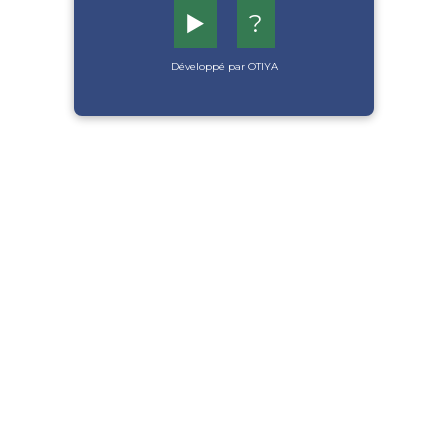
▶️
?
Développé par OTIYA