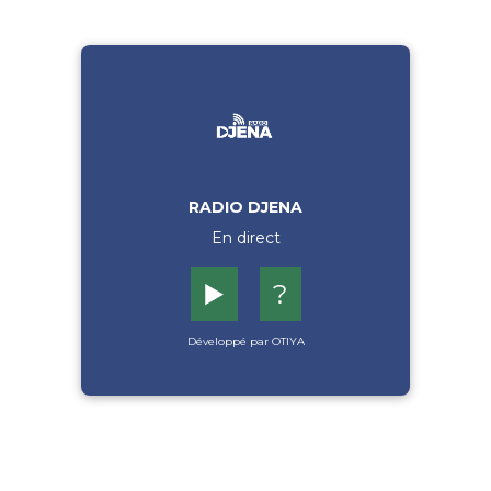
RADIO DJENA
En direct
▶️
?
Développé par OTIYA