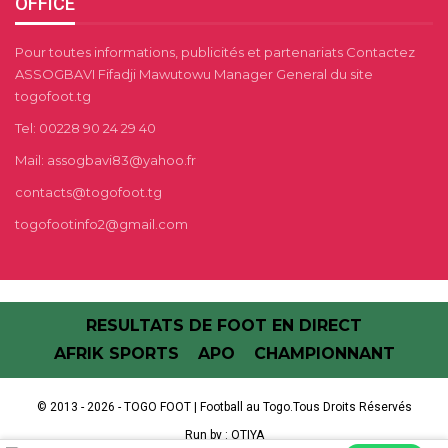
OFFICE
Pour toutes informations, publicités et partenariats Contactez
ASSOGBAVI Fifadji Mawutowu Manager General du site
togofoot.tg
Tel: 00228 90 24 29 40
Mail: assogbavi83@yahoo.fr
contacts@togofoot.tg
togofootinfo2@gmail.com
RESULTATS DE FOOT EN DIRECT
AFRIK SPORTS
APO
CHAMPIONNANT
© 2013 - 2026 - TOGO FOOT | Football au Togo.Tous Droits Réservés
Run by :
OTIYA