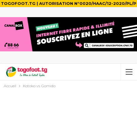
TOGOFOOT.TG | AUTORISATION N°0020/HAAC/12-2020/PL/P
Accueil
Kotoko vs Gomido