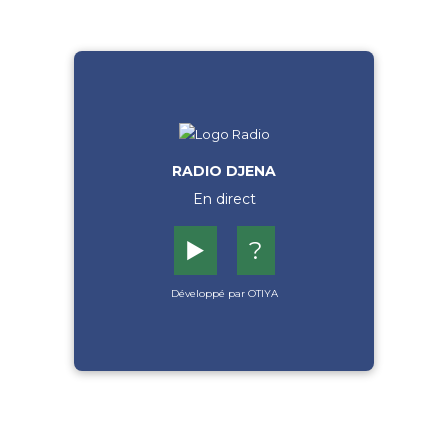
RADIO DJENA
En direct
▶️
?
Développé par OTIYA