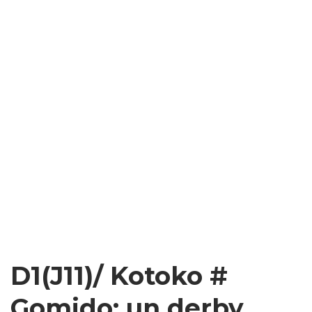
D1(J11)/ Kotoko #
Gomido: un derby