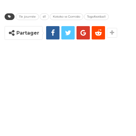
11e journée
d1
Kotoko vs Gomido
Togofootball
Partager