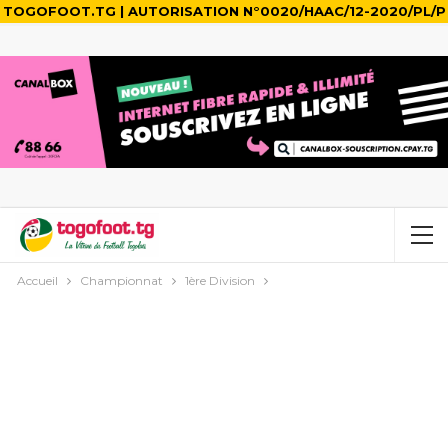
TOGOFOOT.TG | AUTORISATION N°0020/HAAC/12-2020/PL/P
Accueil
Championnat
1ère Division