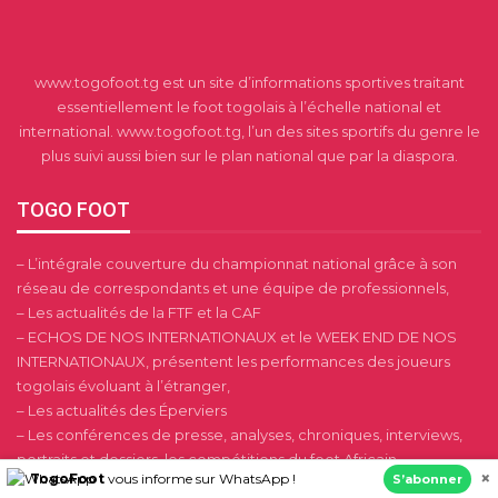
www.togofoot.tg est un site d’informations sportives traitant
essentiellement le foot togolais à l’échelle national et
international. www.togofoot.tg, l’un des sites sportifs du genre le
plus suivi aussi bien sur le plan national que par la diaspora.
TOGO FOOT
– L’intégrale couverture du championnat national grâce à son
réseau de correspondants et une équipe de professionnels,
– Les actualités de la FTF et la CAF
– ECHOS DE NOS INTERNATIONAUX et le WEEK END DE NOS
INTERNATIONAUX, présentent les performances des joueurs
togolais évoluant à l’étranger,
– Les actualités des Éperviers
– Les conférences de presse, analyses, chroniques, interviews,
portraits et dossiers, les compétitions du foot Africain.
×
TogoFoot
vous informe sur WhatsApp !
S’abonner