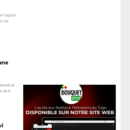
 l'exploit
es ont
une
 Mamelodi
e de la
vi