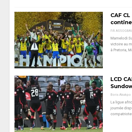
CAF CL
contine
Fifi ASSOGBA
Mamelodi Sun
victoire au 
à Pretoria,
LCD CAF
Sundown
Boris Akakpo
La ligue afr
journée dispu
compatriote