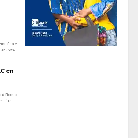
mi- finale
o en Côte
AC en
 à l'issue
n titre