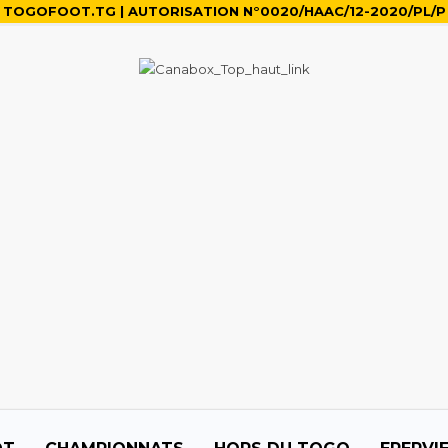
TOGOFOOT.TG | AUTORISATION N°0020/HAAC/12-2020/PL/P