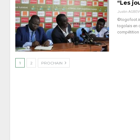
“Les jo
Justin AGBE
©togofoot.in
togolais en 
compétition 
1
2
PROCHAIN