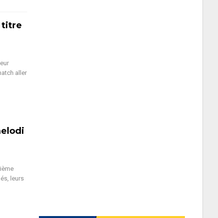
titre
leur
atch aller
elodi
rième
és, leurs