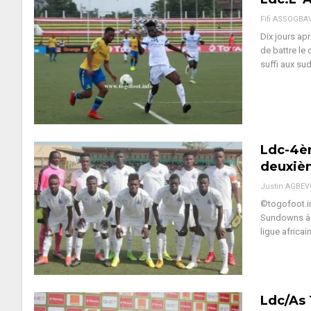
Fifi ASSOGBA
Dix jours ap
de battre le 
suffi aux sud
Ldc-4èm
deuxiè
Justin AGBE
©togofoot.in
Sundowns à P
ligue africa
Ldc/As 