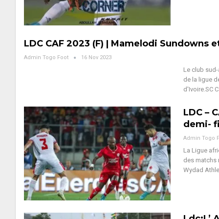
LDC CAF 2023 (F) | Mamelodi Sundowns et
Admin Togo Foot
16 Nov 2023
Le club sud-
de la ligue 
d'Ivoire.SC 
LDC – 
demi- f
Admin Togo 
La Ligue afr
des matchs r
Wydad Athle
Ldc:L’ 