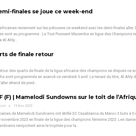
demi-finales se joue ce week-end
fricaines reviennent sur les pelouses ce weekend avec les demi-finales aller. 
hes sont au programme . Le Tout Puissant Mazembe en ligue des Champions re
re Al Ahly…
ts de finale retour
tour des quarts de finale de la ligue africaine des champions se dispute ce 
hs sont programmés en avancé ce vendredi 5 avril. Le tenant du titre, Al Ahly 
'aller attend de pied…
 (F) | Mamelodi Sundowns sur le toit de l’Afriq
Foot
19 Nov 2023
caines de Mamelodi Sundowns ont étrillé SC Casablanca du Maroc 3 buts à 0 
 novembre 2023 en finale de la ligue des champions féminine 2023. Les dame
ndowns remportent ainsi le trophée pour la…