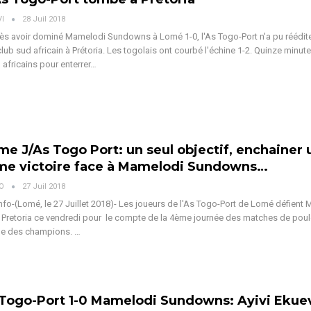
VI
28 Juil 2018
rès avoir dominé Mamelodi Sundowns à Lomé 1-0, l'As Togo-Port n'a pu rééditer
club sud africain à Prétoria. Les togolais ont courbé l'échine 1-2. Quinze minut
 africains pour enterrer…
e J/As Togo Port: un seul objectif, enchainer 
me victoire face à Mamelodi Sundowns…
VO
27 Juil 2018
fo-(Lomé, le 27 Juillet 2018)- Les joueurs de l'As Togo-Port de Lomé défient
retoria ce vendredi pour le compte de la 4ème journée des matches de poul
ine des champions. …
Togo-Port 1-0 Mamelodi Sundowns: Ayivi Ekue