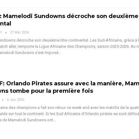
 : Mamelodi Sundowns décroche son deuxième 
ntal
VI
27 Mai 2026
downs décroche son deuxième titre continental. Les Sud-Africains, grâce à 
match aller, remporte la Ligue Africaine des Champions, saison 2025-2026.
Au m
 Mamelodi Sundowns s'est imposé
…
: Orlando Pirates assure avec la manière, Mam
s tombe pour la première fois
6 Jan 2025
icaine des champions a fait son retour ce week end avec les matchs de la quat
tés sur tout le continent. Si les Sud Africains d'Orlando pirates se sont défoul
s de Mamelodi Sundowns ont
…