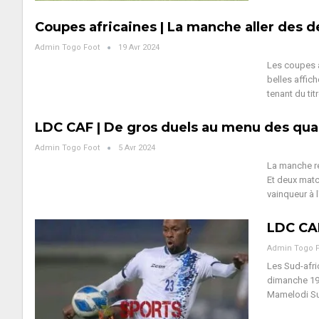
Coupes africaines | La manche aller des 
Admin Togo Foot
19 Avr 2024
Les coupes a
belles affic
tenant du tit
LDC CAF | De gros duels au menu des quar
Admin Togo Foot
5 Avr 2024
La manche re
Et deux matc
vainqueur à l
LDC CAF
Admin Togo 
Les Sud-afri
dimanche 19
Mamelodi Su