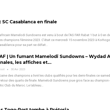
 SC Casablanca en finale
africain Mamelodi Sundowns est venu à bout de l'AS FAR Rabat 1 but à 0 en de
des champions féminine 2023. C'était ce mercredi 15 novembre 2023 à Korhog
Casablanca pour sa part se défait…
CAF | Un fumant Mamelodi Sundowns – Wydad 
inales, les affiches et…
Foot
30 Avr 2023
icaine des champions a livré les clubs qualifiés pour les demi-finales ce samedi
etour des quarts de finale. Mamelodi Sundowns joue gros face au champion e
tic Club du Maroc. Le tableau…
As Togo-Port tombe à Prétoria