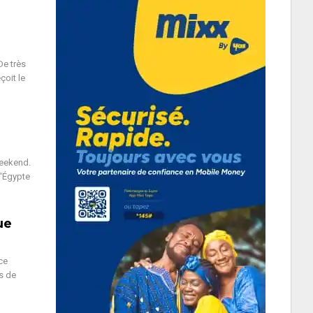
De très
çoit le
weekend.
d'Égypte
ue
ce
s de