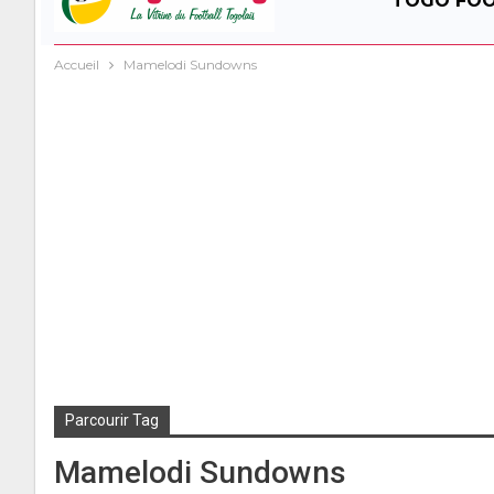
TOGO FO
Accueil
Mamelodi Sundowns
Parcourir Tag
Mamelodi Sundowns