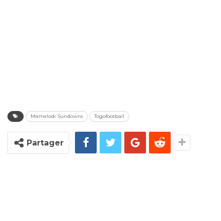
Mamelodi Sundowns
Togofootball
Partager