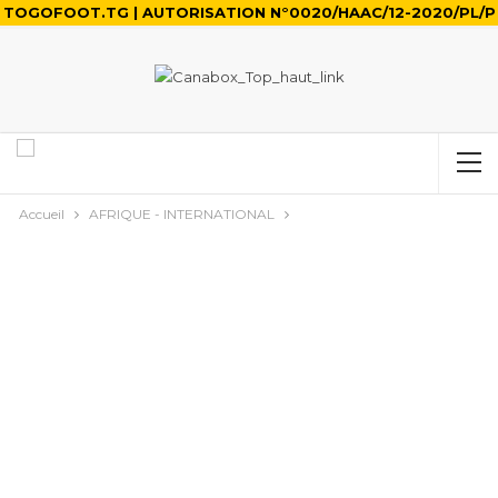
TOGOFOOT.TG | AUTORISATION N°0020/HAAC/12-2020/PL/P
Accueil
AFRIQUE - INTERNATIONAL