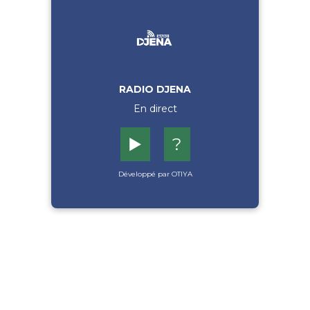
RADIO DJENA
En direct
▶️
?
Développé par OTIYA