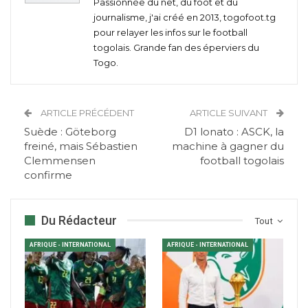
Passionnée du net, du foot et du
journalisme, j'ai créé en 2013, togofoot.tg
pour relayer les infos sur le football
togolais. Grande fan des éperviers du
Togo.
ARTICLE PRÉCÉDENT
ARTICLE SUIVANT
Suède : Göteborg
D1 lonato : ASCK, la
freiné, mais Sébastien
machine à gagner du
Clemmensen
football togolais
confirme
Du Rédacteur
Tout
AFRIQUE - INTERNATIONAL
AFRIQUE - INTERNATIONAL