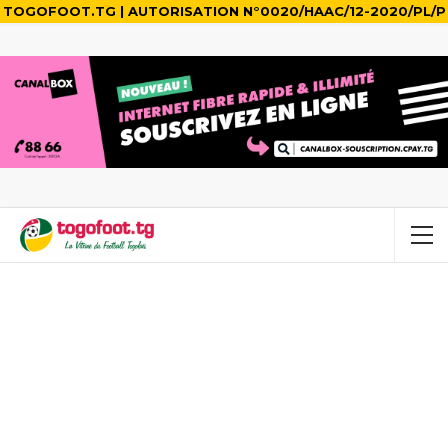
TOGOFOOT.TG | AUTORISATION N°0020/HAAC/12-2020/PL/P