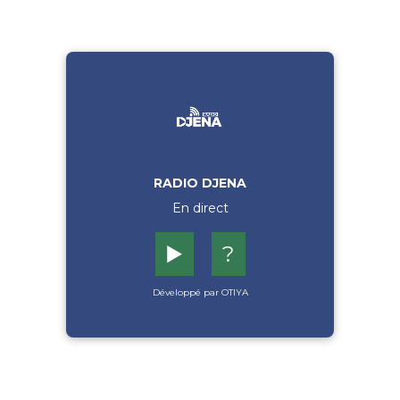
RADIO DJENA
En direct
▶️
?
Développé par OTIYA