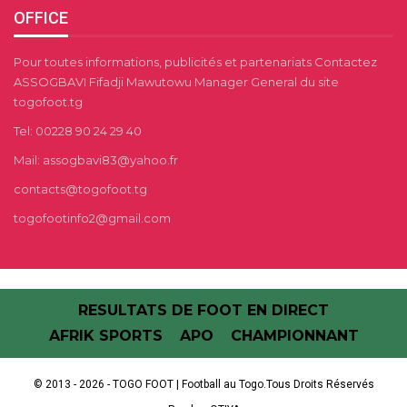
OFFICE
Pour toutes informations, publicités et partenariats Contactez
ASSOGBAVI Fifadji Mawutowu Manager General du site
togofoot.tg
Tel: 00228 90 24 29 40
Mail: assogbavi83@yahoo.fr
contacts@togofoot.tg
togofootinfo2@gmail.com
RESULTATS DE FOOT EN DIRECT
AFRIK SPORTS
APO
CHAMPIONNANT
© 2013 - 2026 - TOGO FOOT | Football au Togo.Tous Droits Réservés