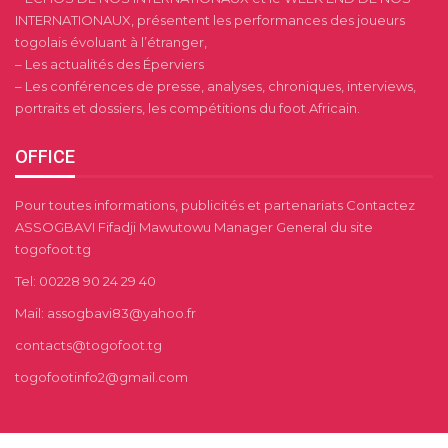
INTERNATIONAUX, présentent les performances des joueurs
togolais évoluant à l’étranger,
– Les actualités des Éperviers
– Les conférences de presse, analyses, chroniques, interviews,
portraits et dossiers, les compétitions du foot Africain.
OFFICE
Pour toutes informations, publicités et partenariats Contactez
ASSOGBAVI Fifadji Mawutowu Manager General du site
togofoot.tg
Tel: 00228 90 24 29 40
Mail: assogbavi83@yahoo.fr
contacts@togofoot.tg
togofootinfo2@gmail.com