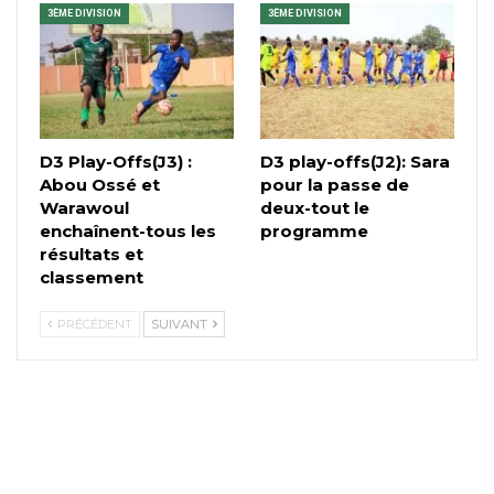
3ÈME DIVISION
3ÈME DIVISION
D3 Play-Offs(J3) :
D3 play-offs(J2): Sara
Abou Ossé et
pour la passe de
Warawoul
deux-tout le
enchaînent-tous les
programme
résultats et
classement
PRÉCÉDENT
SUIVANT