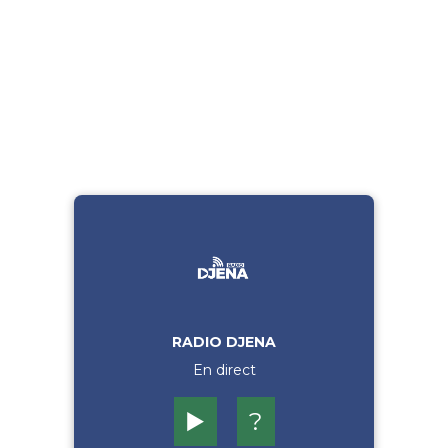
RADIO DJENA
En direct
▶️
?