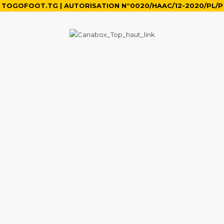
TOGOFOOT.TG | AUTORISATION N°0020/HAAC/12-2020/PL/P