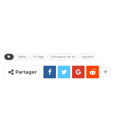
Asfosa
D3 Togo
Olympique de Vô
togofoot
Partager