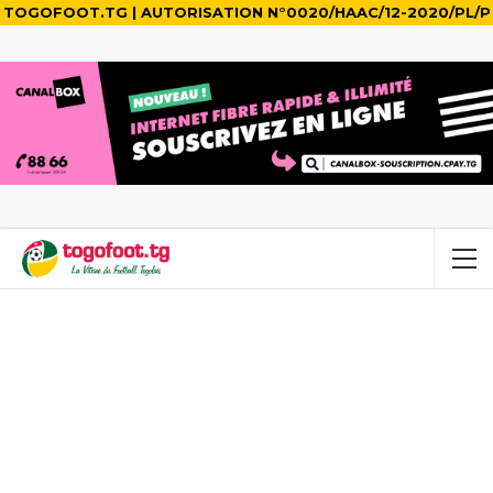
TOGOFOOT.TG | AUTORISATION N°0020/HAAC/12-2020/PL/P