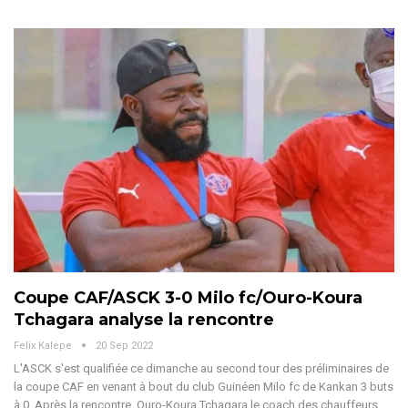
Coupe CAF/ASCK 3-0 Milo fc/Ouro-Koura
Tchagara analyse la rencontre
Felix Kalepe
20 Sep 2022
L'ASCK s'est qualifiée ce dimanche au second tour des préliminaires de
la coupe CAF en venant à bout du club Guinéen Milo fc de Kankan 3 buts
à 0. Après la rencontre, Ouro-Koura Tchagara le coach des chauffeurs