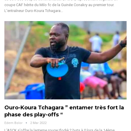
coupe CAF hérite du Milo fc de la Guinée Conakry au premier tour.
L'entraîneur Ouro-Koura Tchagara…
Ouro-Koura Tchagara ” entamer très fort la
phase des play-offs “
Edem Bolor
2 Mar 2022
L'ASCK s'offre la lanterne rouge Ifodjè 2 buts à 0 lors de la 14ème