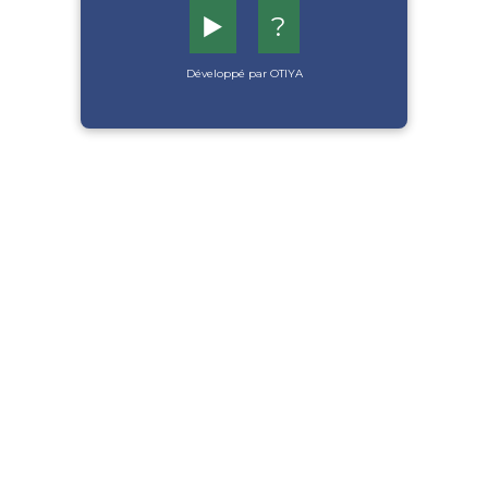
▶️
?
Développé par OTIYA