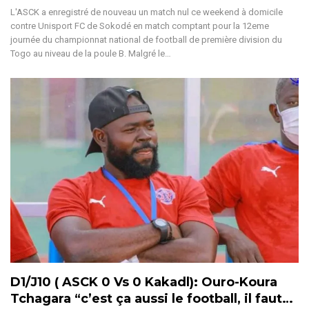
L'ASCK a enregistré de nouveau un match nul ce weekend à domicile
contre Unisport FC de Sokodé en match comptant pour la 12eme
journée du championnat national de football de première division du
Togo au niveau de la poule B. Malgré le…
D1/J10 ( ASCK 0 Vs 0 Kakadl): Ouro-Koura
Tchagara “c’est ça aussi le football, il faut…