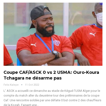
Coupe CAF/ASCK 0 vs 2 USMA: Ouro-Koura
Tchagara ne désarme pas
Felix Kalepe
11 Oct 2022
L' ASCK a accueilli ce dimanche au stade de Kégué l'USM Alger pour le
compte du match aller du deuxième tour des préliminaires de la coupe
Caf. Une rencontre soldée par une défaite 0 but contre 2 des chauffeurs
de la Kozah. Faisant une…