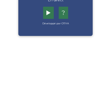
En direct
▶️
?
Développé par OTIYA