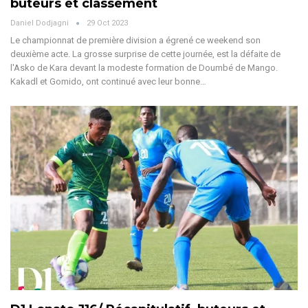
buteurs et classement
Daniel Dodjagni
29 Oct 2023
Le championnat de première division a égrené ce weekend son
deuxième acte. La grosse surprise de cette journée, est la défaite de
l'Asko de Kara devant la modeste formation de Doumbé de Mango.
Kakadl et Gomido, ont continué avec leur bonne
…