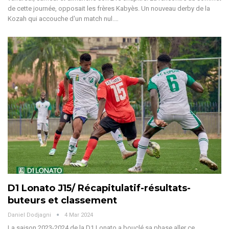
de cette journée, opposait les frères Kabyès. Un nouveau derby de la
Kozah qui accouche d'un match nul.
…
D1 Lonato J15/ Récapitulatif-résultats-
buteurs et classement
Daniel Dodjagni
4 Mar 2024
La saison 2023-2024 de la D1 Lonato a bouclé sa phase aller ce