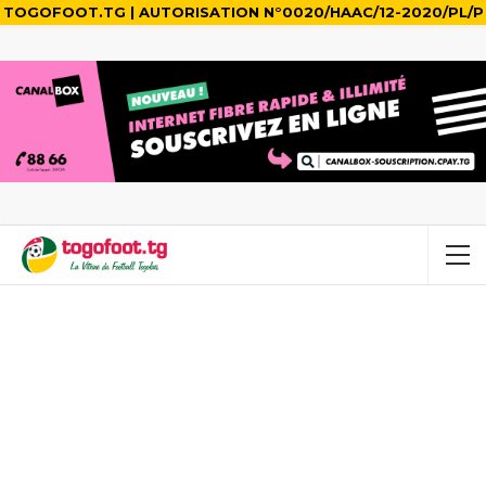
TOGOFOOT.TG | AUTORISATION N°0020/HAAC/12-2020/PL/P