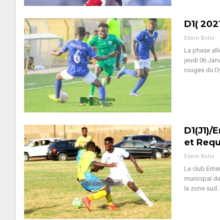
D1( 2021
Edem Bolor
La phase all
jeudi 06 Jan
rouges du D
D1(J1)/
et Requ
Edem Bolor
Le club Ent
municipal de
la zone sud.