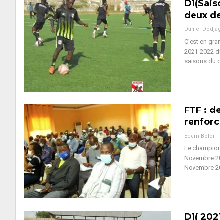
D1(Sais
deux de
Daniel Dodja
C’est en gr
2021-2022 du
saisons du cl
FTF : d
renfor
Edem Bolor
Le championn
Novembre 202
Novembre 20
D1( 202