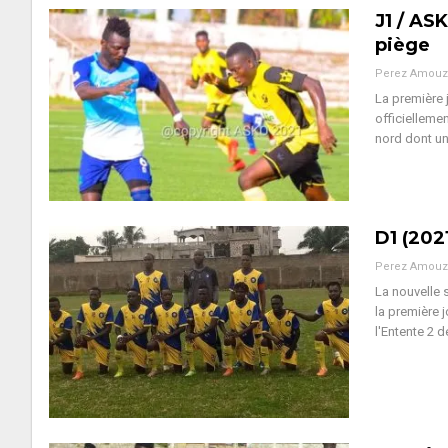
J1 / AS
piège
Perez Amouz
La première 
officiellem
nord dont un
D1 (202
Perez Amouz
La nouvelle 
la première 
l'Entente 2 