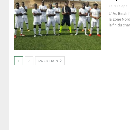
Felix Kalepe
L' As Binah 
la zone Nord.
la fin du ch
1
2
PROCHAIN