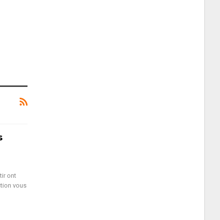
s
ir ont
ction vous