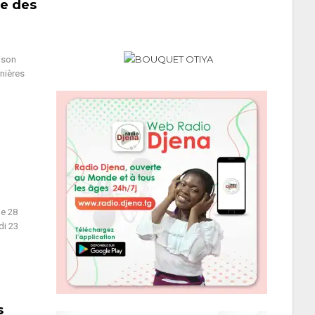
re des
ison
nières
he 28
di 23
s