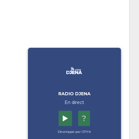
RADIO DJENA
En direct
▶️
?
Développé par OTIYA