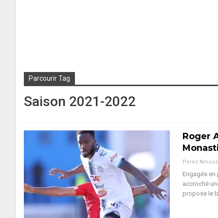
Parcourir Tag
Saison 2021-2022
Roger A
Monast
Perez Amouz
Engagés en p
accroché une
propose le b