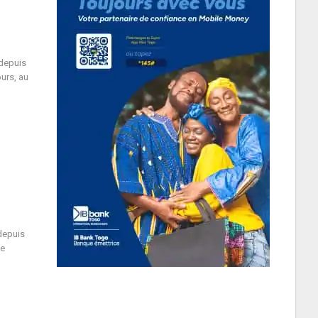
 depuis
urs, au
depuis
de