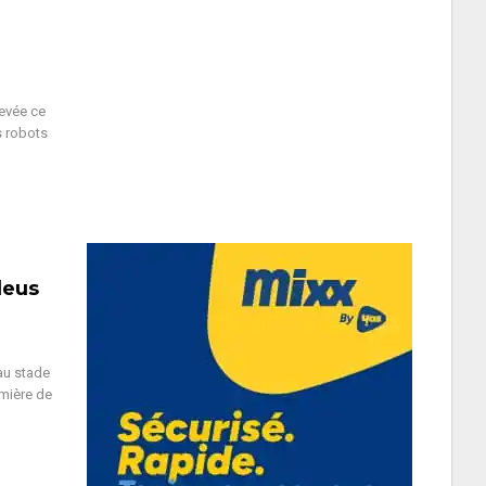
hevée ce
s robots
leus
au stade
emière de