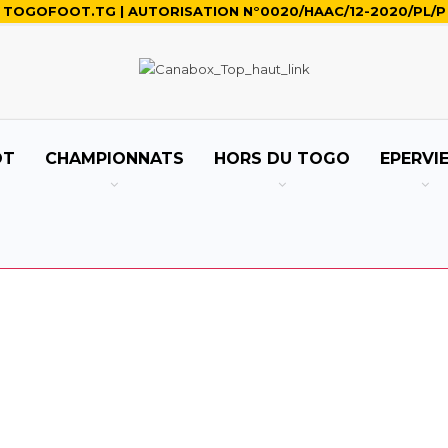
TOGOFOOT.TG | AUTORISATION N°0020/HAAC/12-2020/PL/P
OT
CHAMPIONNATS
HORS DU TOGO
EPERVI