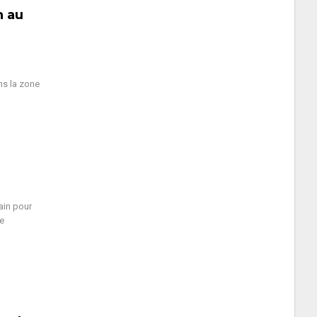
n au
ns la zone
ain pour
e