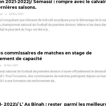
on 2021-2022)/ Sémassi : rompre avec le calvai
rnières saisons.
gni
24 Nov 2021
and conquérant que Sémassi de Sokodé se prépare pour le démarrage de la sa
 championnat national de football de première division. Même si les deux der
ub le plus titré du Togo ont été à la…
es commissaires de matches en stage de
cement de capacité
23 Nov 2021
at national de football de première division s'ouvre officiellement le dimanc
1. Pour l’occasion, des commissaires de matches participent depuis ce mar
21 à une formation de renforcement de…
1- 2022)/ L’ As Binah : rester parmi les meilleur