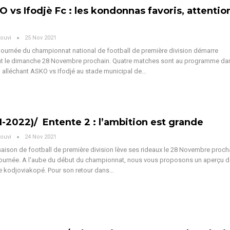
KO vs Ifodjè Fc : les kondonnas favoris, attentio
ouvi
25 Nov 2021
journée du championnat national de football de première division démarre
ent le dimanche 28 Novembre prochain. Quatre matches sont au programme da
 alléchant ASKO vs Ifodjé au stade municipal de…
1-2022)/ Entente 2 : l’ambition est grande
ouvi
24 Nov 2021
saison de football de première division lève ses rideaux le 28 Novembre proch
journée. A l'aube du début du championnat, nous vous proposons un aperçu d
de kodjoviakopé. Pour son retour dans…