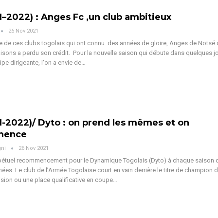
1–2022) : Anges Fc ,un club ambitieux
26 Nov 2021
ie de ces clubs togolais qui ont connu des années de gloire, Anges de Notsé
sons a perdu son crédit. Pour la nouvelle saison qui débute dans quelques jo
ipe dirigeante, l'on a envie de…
1-2022)/ Dyto : on prend les mêmes et on
mence
gni
26 Nov 2021
rpétuel recommencement pour le Dynamique Togolais (Dyto) à chaque saison 
nées. Le club de l’Armée Togolaise court en vain derrière le titre de champion 
ision ou une place qualificative en coupe…