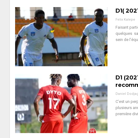
D1( 202
Felix Kalepe
Faisant part
quelques sai
sein de l'équ
D1 (202
recom
Daniel Dodja
C’est un pe
plusieurs an
première div