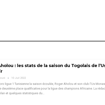
holou : les stats de la saison du Togolais de l’U
ir
ouvi
10 Juil 2022
ro ligue 1 Tunisienne la saison écoulée, Roger Aholou et son club l'Us Monast
 deuxième place qualificative pour la ligue des champions Africaine. La réda
ilan et quelques statistiques du…