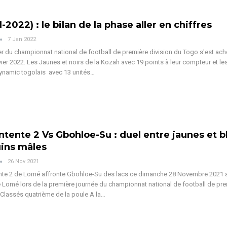
-2022) : le bilan de la phase aller en chiffres
7 Jan 2022
er du championnat national de football de première division du Togo s'est ac
vier 2022. Les Jaunes et noirs de la Kozah avec 19 points à leur compteur et le
ynamic togolais avec 13 unités…
Entente 2 Vs Gbohloe-Su : duel entre jaunes et b
ins mâles
26 Nov 2021
ente 2 de Lomé affronte Gbohloe-Su des lacs ce dimanche 28 Novembre 2021 
 Lomé lors de la première journée du championnat national de football de pr
 Classés quatrième de la poule A la…