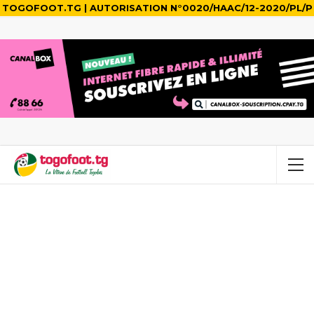
TOGOFOOT.TG | AUTORISATION N°0020/HAAC/12-2020/PL/P