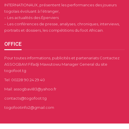
INTERNATIONAUX, présentent les performances des joueurs
togolais évoluant à l’étranger,
– Les actualités des Éperviers
– Les conférences de presse, analyses, chroniques, interviews,
portraits et dossiers, les compétitions du foot Africain.
OFFICE
Pour toutes informations, publicités et partenariats Contactez
ASSOGBAVI Fifadji Mawutowu Manager General du site
togofoot.tg
Tel: 00228 90 24 29 40
Mail: assogbavi83@yahoo.fr
contacts@togofoot.tg
togofootinfo2@gmail.com