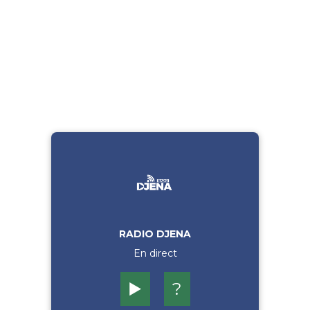
RADIO DJENA
En direct
▶️
?