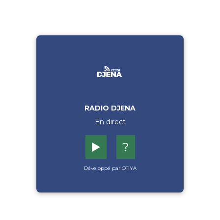
RADIO DJENA
En direct
▶️
?
Développé par OTIYA