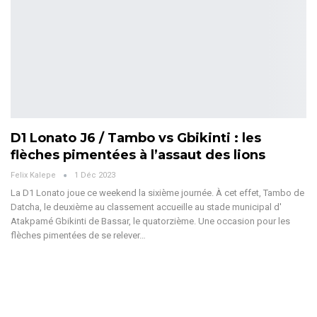
D1 Lonato J6 / Tambo vs Gbikinti : les
flèches pimentées à l’assaut des lions
Felix Kalepe
1 Déc 2023
La D1 Lonato joue ce weekend la sixième journée. À cet effet, Tambo de
Datcha, le deuxième au classement accueille au stade municipal d'
Atakpamé Gbikinti de Bassar, le quatorzième. Une occasion pour les
flèches pimentées de se relever
…