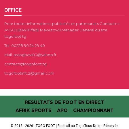
OFFICE
Pour toutes informations, publicités et partenariats Contactez
ASSOGBAVI Fifadji Mawutowu Manager General du site
togofoot.tg
Tel: 00228 90 24 29 40
Mail: assogbavi83@yahoo.fr
contacts@togofoot.tg
togofootinfo2@gmail.com
RESULTATS DE FOOT EN DIRECT
AFRIK SPORTS
APO
CHAMPIONNANT
© 2013 - 2026 - TOGO FOOT | Football au Togo.Tous Droits Réservés