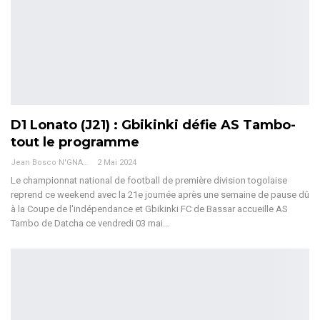
D1 Lonato (J21) : Gbikinki défie AS Tambo-
tout le programme
Jean Bosco N'GNAMA
2 Mai 2024
Le championnat national de football de première division togolaise
reprend ce weekend avec la 21e journée après une semaine de pause dû
à la Coupe de l'indépendance et Gbikinki FC de Bassar accueille AS
Tambo de Datcha ce vendredi 03 mai
…