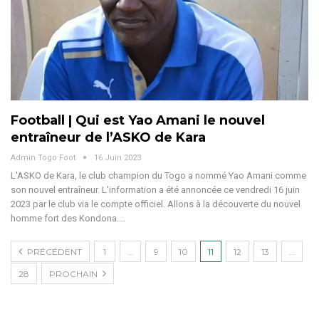
Football | Qui est Yao Amani le nouvel
entraîneur de l’ASKO de Kara
Admin Togo Foot
16 Juin 2023
L'ASKO de Kara, le club champion du Togo a nommé Yao Amani comme
son nouvel entraîneur. L'information a été annoncée ce vendredi 16 juin
2023 par le club via le compte officiel. Allons à la découverte du nouvel
homme fort des Kondona.…
PRÉCÉDENT
1
…
9
10
11
12
13
…
28
PROCHAIN