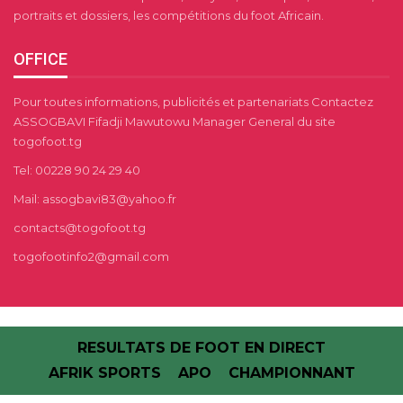
portraits et dossiers, les compétitions du foot Africain.
OFFICE
Pour toutes informations, publicités et partenariats Contactez
ASSOGBAVI Fifadji Mawutowu Manager General du site
togofoot.tg
Tel: 00228 90 24 29 40
Mail: assogbavi83@yahoo.fr
contacts@togofoot.tg
togofootinfo2@gmail.com
RESULTATS DE FOOT EN DIRECT
AFRIK SPORTS
APO
CHAMPIONNANT