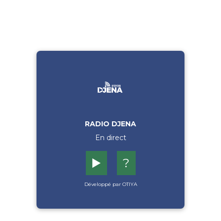
RADIO DJENA
En direct
▶️
?
Développé par OTIYA