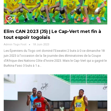
Elim CAN 2023 (J5) | Le Cap-Vert met fin à
tout espoir togolais
Admin Togo Foot
18 Juin 2023
Les Éperviers du Togo ont dominé l'Eswatini 2 buts à 0 ce dimanche 18
juin 2023 à l'occasion de la 5e journée des éliminatoires de la Coupe
d'Afrique des Nations Côte d'Ivoire 2023. Mais le Cap-Vert qui a gagné le
Burkina Faso 3 buts à 1 a…