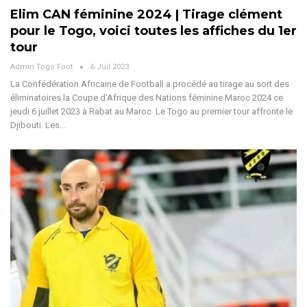
Elim CAN féminine 2024 | Tirage clément
pour le Togo, voici toutes les affiches du 1er
tour
Admin Togo Foot
6 Juil 2023
La Confédération Africaine de Football a procédé au tirage au sort des
éliminatoires la Coupe d'Afrique des Nations féminine Maroc 2024 ce
jeudi 6 juillet 2023 à Rabat au Maroc. Le Togo au premier tour affronte le
Djibouti. Les…