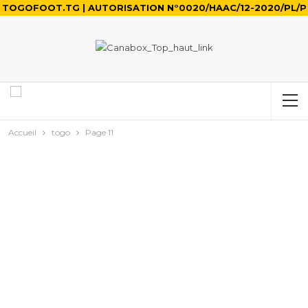
TOGOFOOT.TG | AUTORISATION N°0020/HAAC/12-2020/PL/P
Accueil
togo
Page 11