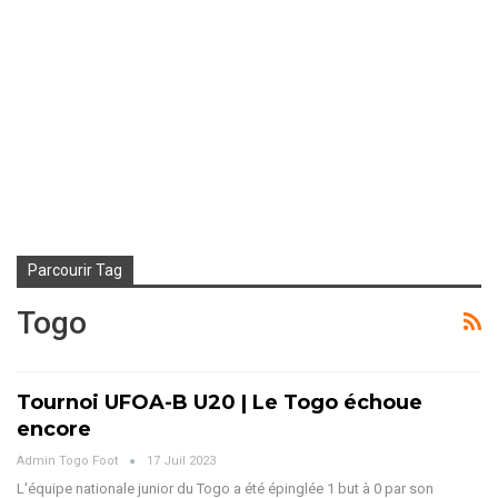
Parcourir Tag
Togo
Tournoi UFOA-B U20 | Le Togo échoue
encore
Admin Togo Foot
17 Juil 2023
L'équipe nationale junior du Togo a été épinglée 1 but à 0 par son