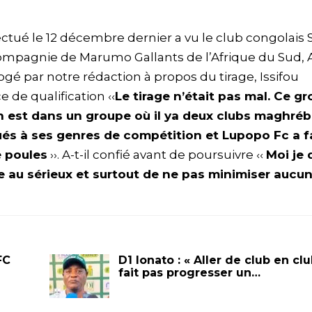
fectué le 12 décembre dernier a vu le club congolais 
compagnie de Marumo Gallants de l’Afrique du Sud, 
ogé par notre rédaction à propos du tirage, Issifou
 de qualification ‹‹
Le tirage n’était pas mal. Ce g
n est dans un groupe où il ya deux clubs maghréb
tués à ses genres de compétition et Lupopo Fc a f
e poules
››. A-t-il confié avant de poursuivre ‹‹
Moi je d
re au sérieux et surtout de ne pas minimiser aucu
FC
D1 lonato : « Aller de club en cl
fait pas progresser un…