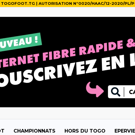
TOGOFOOT.TG | AUTORISATION N°0020/HAAC/12-2020/PL/P
OT
CHAMPIONNATS
HORS DU TOGO
EPERVI