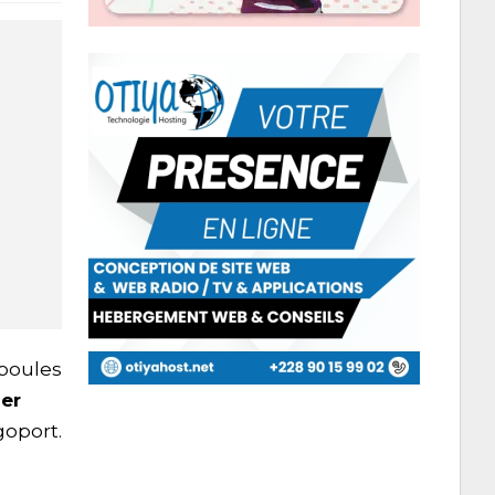
poules
ler
goport.