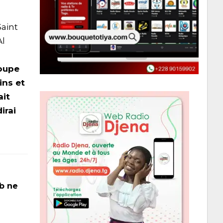
Saint
Al
roupe
ins et
ait
irai
n
ub ne