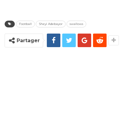
Football
Sheyi Adebayor
swallows
Partager