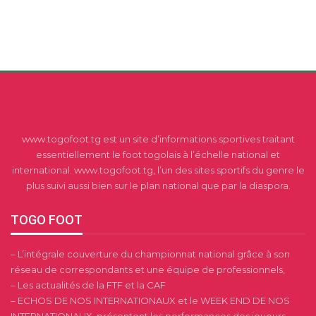
www.togofoot.tg est un site d’informations sportives traitant
essentiellement le foot togolais à l’échelle national et
international. www.togofoot.tg, l’un des sites sportifs du genre le
plus suivi aussi bien sur le plan national que par la diaspora.
TOGO FOOT
– L’intégrale couverture du championnat national grâce à son
réseau de correspondants et une équipe de professionnels,
– Les actualités de la FTF et la CAF
– ECHOS DE NOS INTERNATIONAUX et le WEEK END DE NOS