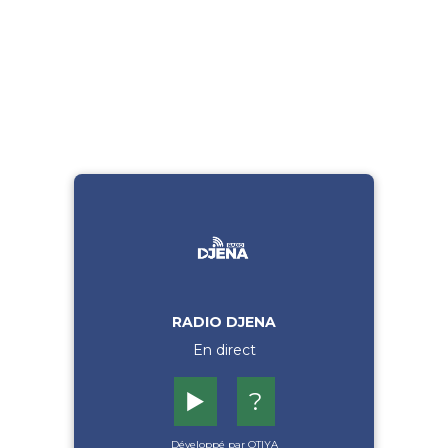
RADIO DJENA
En direct
▶️
?
Développé par OTIYA