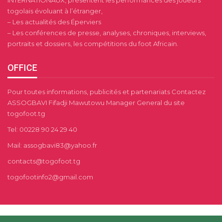
INTERNATIONAUX, présentent les performances des joueurs
togolais évoluant à l’étranger,
– Les actualités des Éperviers
– Les conférences de presse, analyses, chroniques, interviews,
portraits et dossiers, les compétitions du foot Africain.
OFFICE
Pour toutes informations, publicités et partenariats Contactez
ASSOGBAVI Fifadji Mawutowu Manager General du site
togofoot.tg
Tel: 00228 90 24 29 40
Mail: assogbavi83@yahoo.fr
contacts@togofoot.tg
togofootinfo2@gmail.com