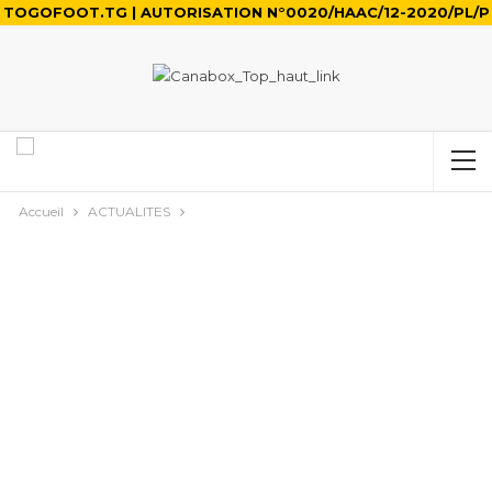
TOGOFOOT.TG | AUTORISATION N°0020/HAAC/12-2020/PL/P
Accueil
ACTUALITES