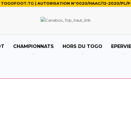
TOGOFOOT.TG | AUTORISATION N°0020/HAAC/12-2020/PL/P
OT
CHAMPIONNATS
HORS DU TOGO
EPERVI