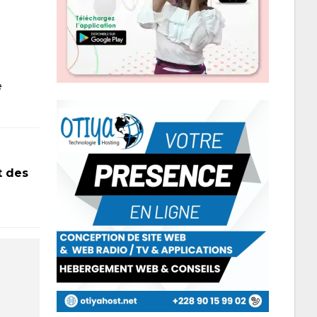
e
t des