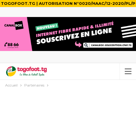
TOGOFOOT.TG | AUTORISATION N°0020/HAAC/12-2020/PL/P
Accueil
Partenaires