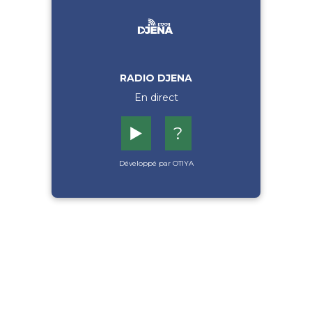
RADIO DJENA
En direct
▶️
?
Développé par OTIYA