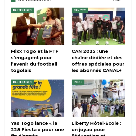
PARTENAIRES
CAN 2025
Mixx Togo et la FTF
CAN 2025 : une
s’engagent pour
chaîne dédiée et des
l’avenir du football
offres spéciales pour
togolais
les abonnés CANAL+
PARTENAIRES
INFOS
Yas Togo lance « la
Liberty Hôtel-École :
228 Fiesta » pour une
un joyau pour
fin d’année
l’éducation et