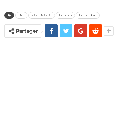
FNB
PARTENARIAT
Togocom
Togofootball
Partager