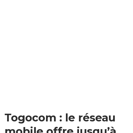
Togocom : le réseau
mobile offre jusqu’à