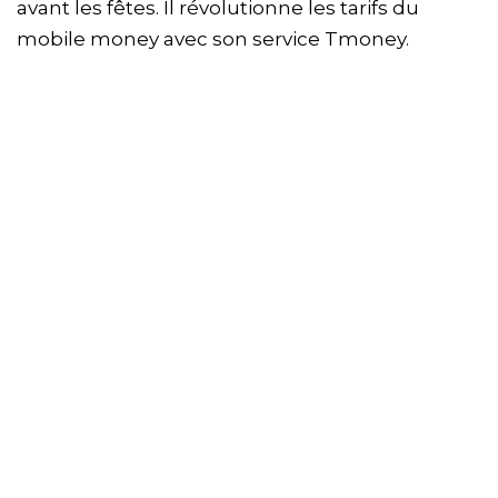
avant les fêtes. Il révolutionne les tarifs du
mobile money avec son service Tmoney.