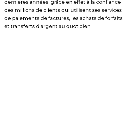
dernières années, grâce en effet à la confiance
des millions de clients qui utilisent ses services
de paiements de factures, les achats de forfaits
et transferts d’argent au quotidien.