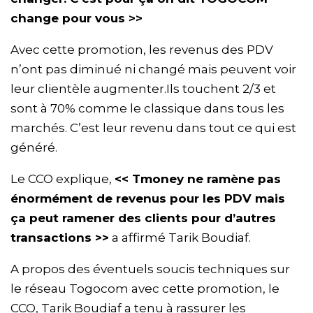
change pour vous >>
Avec cette promotion, les revenus des PDV
n’ont pas diminué ni changé mais peuvent voir
leur clientèle augmenter.Ils touchent 2/3 et
sont à 70% comme le classique dans tous les
marchés. C’est leur revenu dans tout ce qui est
généré.
Le CCO explique,
<< Tmoney ne ramène pas
énormément de revenus pour les PDV mais
ça peut ramener des clients pour d’autres
transactions >>
a affirmé Tarik Boudiaf.
A propos des éventuels soucis techniques sur
le réseau Togocom avec cette promotion, le
CCO, Tarik Boudiaf a tenu à rassurer les