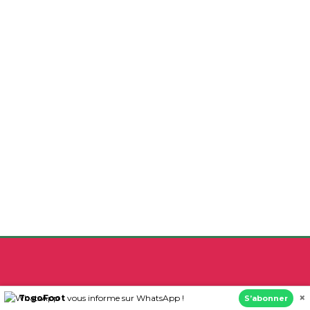
×
TogoFoot
vous informe sur WhatsApp !
S’abonner
www.togofoot.tg est un site d’informations sportives traitant