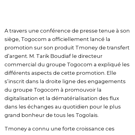
A travers une conférence de presse tenue à son
siège, Togocom a officiellement lancé la
promotion sur son produit Tmoney de transfert
d’argent. M. Tarik Boudiaf le directeur
commercial du groupe Togocom a expliqué les
différents aspects de cette promotion. Elle
s’inscrit dans la droite ligne des engagements
du groupe Togocom à promouvoir la
digitalisation et la dématérialisation des flux
dans les échanges au quotidien pour le plus
grand bonheur de tous les Togolais.
Tmoney a connu une forte croissance ces