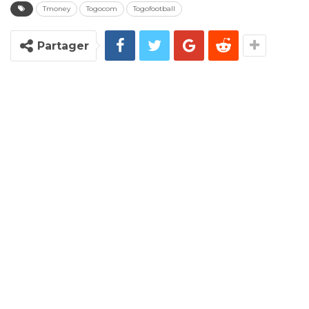
Tmoney
Togocom
Togofootball
Partager