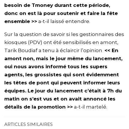
besoin de Tmoney durant cette période,
donc on est là pour soutenir et faire la fête
ensemble >>
a-t-il laissé entendre.
Sur la question de savoir si les gestionnaires des
kiosques (PDV) ont été sensibilisés en amont,
Tarik Boudiaf a tenu à éclaircir l’opinion
<< En
amont non, mais le jour même du lancement,
oui nous avons informé tous les supers
agents, les grossistes qui sont évidemment
les têtes de pont qui peuvent informer leurs
équipes. Le jour du lancement c’était à 7h du
matin on s’est vus et on avait annoncé les
détails de la promotion >>
a-t-il martelé.
ARTICLES SIMILAIRES