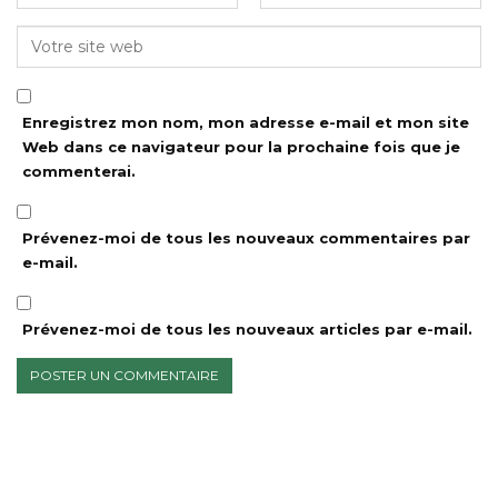
Enregistrez mon nom, mon adresse e-mail et mon site
Web dans ce navigateur pour la prochaine fois que je
commenterai.
Prévenez-moi de tous les nouveaux commentaires par
e-mail.
Prévenez-moi de tous les nouveaux articles par e-mail.