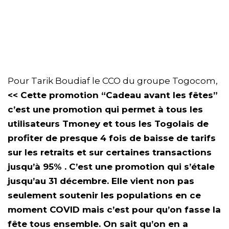
Pour Tarik Boudiaf le CCO du groupe Togocom,
<< Cette promotion “Cadeau avant les fêtes”
c’est une promotion qui permet à tous les
utilisateurs Tmoney et tous les Togolais de
profiter de presque 4 fois de baisse de tarifs
sur les retraits et sur certaines transactions
jusqu’à 95% . C’est une promotion qui s’étale
jusqu’au 31 décembre. Elle vient non pas
seulement soutenir les populations en ce
moment COVID mais c’est pour qu’on fasse la
fête tous ensemble. On sait qu’on en a