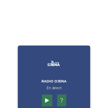
RADIO DJENA
En direct
▶️
?