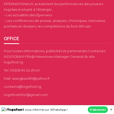
INTERNATIONAUX, présentent les performances des joueurs
togolais évoluant à l’étranger,
– Les actualités des Éperviers
– Les conférences de presse, analyses, chroniques, interviews,
portraits et dossiers, les compétitions du foot Africain.
OFFICE
Pour toutes informations, publicités et partenariats Contactez
ASSOGBAVI Fifadji Mawutowu Manager General du site
togofoot.tg
Tel: 00228 90 24 29 40
Mail: assogbavi83@yahoo.fr
contacts@togofoot.tg
togofootinfo2@gmail.com
×
TogoFoot
vous informe sur WhatsApp !
S’abonner