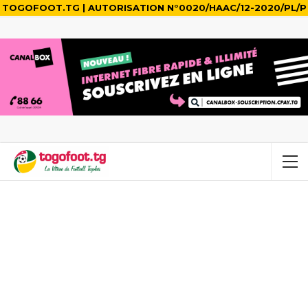
TOGOFOOT.TG | AUTORISATION N°0020/HAAC/12-2020/PL/P