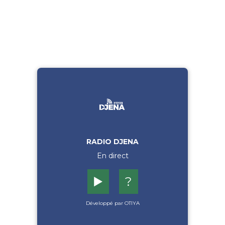
RADIO DJENA
En direct
▶️
?
Développé par OTIYA