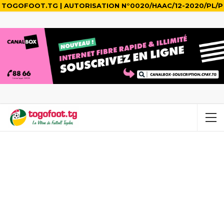
TOGOFOOT.TG | AUTORISATION N°0020/HAAC/12-2020/PL/P