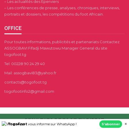
– Les actualités des Éperviers
– Les conférences de presse, analyses, chroniques, interviews,
portraits et dossiers, les compétitions du foot Africain.
OFFICE
Pour toutes informations, publicités et partenariats Contactez
ASSOGBAVI Fifadji Mawutowu Manager General du site
togofoot.tg
Tel: 00228 90 24 29 40
Mail: assogbavi83@yahoo.fr
contacts@togofoot.tg
togofootinfo2@gmail.com
RESULTATS DE FOOT EN DIRECT
×
TogoFoot
vous informe sur WhatsApp !
S’abonner
AFRIK SPORTS
APO
CHAMPIONNANT