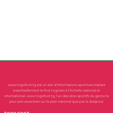
www.togofoot.tg est un site d’informations sportives traitant
essentiellement le foot togolais à l’échelle national et
international. www.togofoot.tg, l’un des sites sportifs du genre le
plus suivi aussi bien sur le plan national que par la diaspora.