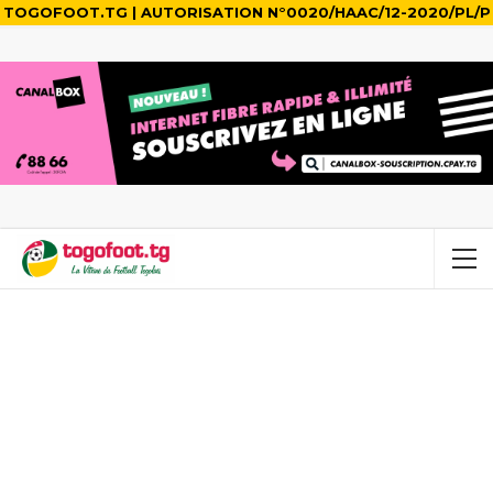
TOGOFOOT.TG | AUTORISATION N°0020/HAAC/12-2020/PL/P