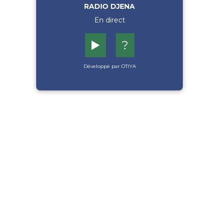
RADIO DJENA
En direct
▶️
?
Développé par OTIYA