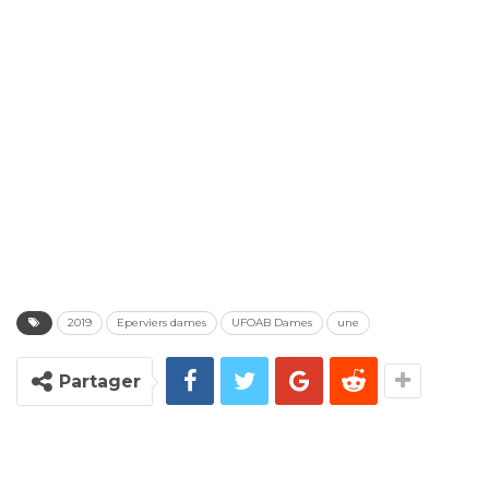
2019
Eperviers dames
UFOAB Dames
une
Partager