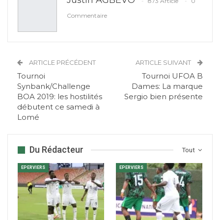
Justin AGBEVO
873 Article
0
Commentaire
ARTICLE PRÉCÉDENT
ARTICLE SUIVANT
Tournoi
Tournoi UFOA B
Synbank/Challenge
Dames: La marque
BOA 2019: les hostilités
Sergio bien présente
débutent ce samedi à
Lomé
Du Rédacteur
Tout
EPERVIERS
EPERVIERS