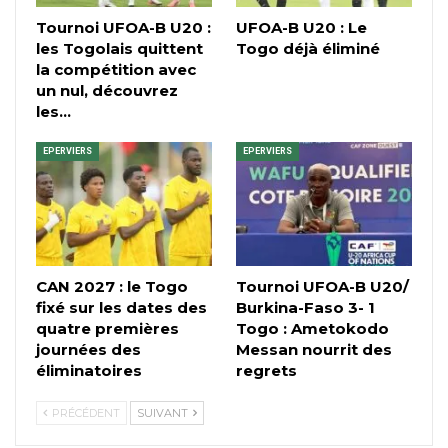
Tournoi UFOA-B U20 :
UFOA-B U20 : Le
les Togolais quittent
Togo déjà éliminé
la compétition avec
un nul, découvrez
les…
EPERVIERS
EPERVIERS
CAN 2027 : le Togo
Tournoi UFOA-B U20/
fixé sur les dates des
Burkina-Faso 3- 1
quatre premières
Togo : Ametokodo
journées des
Messan nourrit des
éliminatoires
regrets
PRÉCÉDENT
SUIVANT